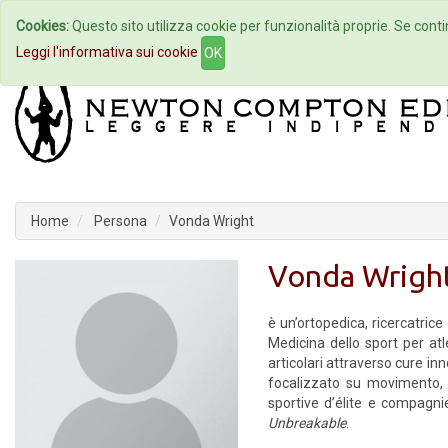
Cookies:
Questo sito utilizza cookie per funzionalità proprie. Se contin
Home
Autori
Eventi
Col
Leggi l'informativa sui cookie
OK
Home
Persona
Vonda Wright
Vonda Wrigh
è un’ortopedica, ricercatrice
Medicina dello sport per atl
articolari attraverso cure in
focalizzato su movimento, 
sportive d’élite e compagn
Unbreakable
.