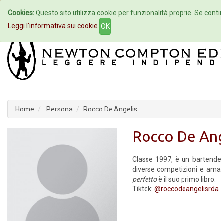
Cookies:
Questo sito utilizza cookie per funzionalità proprie. Se contin
Home
Autori
Eventi
Col
Leggi l'informativa sui cookie
OK
Home
Persona
Rocco De Angelis
Rocco De Ang
Classe 1997, è un bartender
diverse competizioni e amati
perfetto
è il suo primo libro.
Tiktok:
@roccodeangelisrda