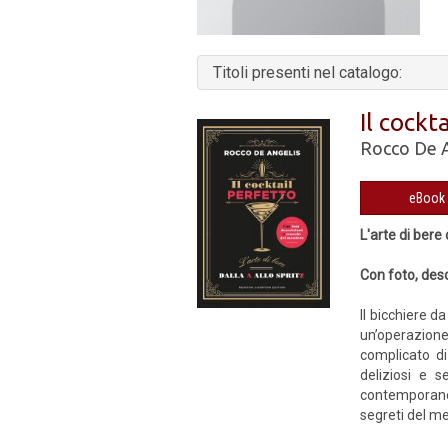
Titoli presenti nel catalogo:
Il cockt
Rocco De A
L'arte di bere 
Con foto, desc
Il bicchiere d
un’operazione
complicato di
deliziosi e s
contemporanei
segreti del me