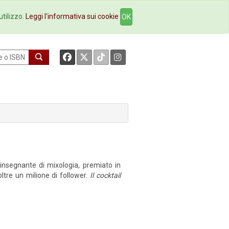
okstore
Contatti
utilizzo.
Leggi l'informativa sui cookie
OK
 insegnante di mixologia, premiato in
ltre un milione di follower.
Il cocktail