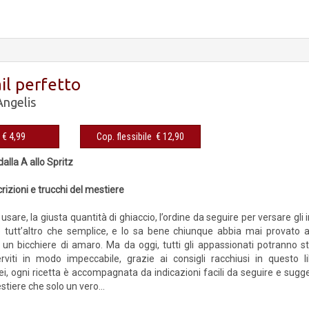
ail perfetto
ngelis
eBook € 4,99
Cop. flessibile € 12,90
dalla A allo Spritz
rizioni e trucchi del mestiere
a usare, la giusta quantità di ghiaccio, l’ordine da seguire per versare gl
 tutt’altro che semplice, e lo sa bene chiunque abbia mai provato a o
 un bicchiere di amaro. Ma da oggi, tutti gli appassionati potranno s
erviti in modo impeccabile, grazie ai consigli racchiusi in questo 
, ogni ricetta è accompagnata da indicazioni facili da seguire e sugger
stiere che solo un vero...