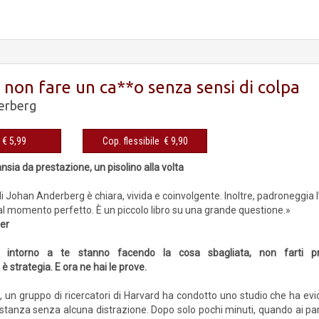
i non fare un ca**o senza sensi di colpa
erberg
eBook € 5,99
Cop. flessibile € 9,90
’ansia da prestazione, un pisolino alla volta
di Johan Anderberg è chiara, vivida e coinvolgente. Inoltre, padroneggia
 al momento perfetto. È un piccolo libro su una grande questione.»
er
i intorno a te stanno facendo la cosa sbagliata, non farti pr
 è strategia. E ora ne hai le prove.
, un gruppo di ricercatori di Harvard ha condotto uno studio che ha evid
 stanza senza alcuna distrazione. Dopo solo pochi minuti, quando ai parte