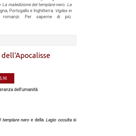
e
La maledizione del templare nero. La
na, Portogallo e Inghilterra.
Vigiles in
 romanzi. Per saperne di più:
dell'Apocalisse
sibile € 15,90
speranza dell’umanità
Il templare nero
e della
Legio occulta
si