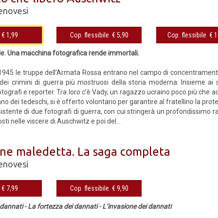
enovesi
eBook € 1,99
Cop. flessibile € 5,90
Cop. fles
e. Una macchina fotografica rende immortali.
 1945 le truppe dell’Armata Rossa entrano nel campo di concentramento 
dei crimini di guerra più mostruosi della storia moderna. Insieme ai s
tografi e reporter. Tra loro c’è Vady, un ragazzo ucraino poco più che ad
o dei tedeschi, si è offerto volontario per garantire al fratellino la prot
sistente di due fotografi di guerra, con cui stringerà un profondissimo
osti nelle viscere di Auschwitz e poi del...
one maledetta. La saga completa
enovesi
eBook € 7,99
Cop. flessibile € 9,90
i dannati - La fortezza dei dannati - L’invasione dei dannati