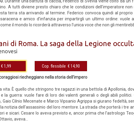
50.
Durante una battuta di caccia, Federico di Svevia viene colto da un 
ino. A tutti diviene presto chiaro che le condizioni dell’imperatore non
ta terra sta arrivando al termine. Federico convoca quindi al propri
 saracena e amico d’infanzia per impartirgli un ultimo ordine: vuole as
ome il mondo lo ricorderà attraverso l’unica voce che non gli mentireb
ani di Roma. La saga della Legione occult
enovesi
eBook € 1,99
Cop. flessibile € 14,90
 coraggiosi riecheggiano nella storia dell’impero
a vita. È quello che stringono tre ragazzi in una bettola di Apollonia, dov
e la guerra: vuole fare di loro dei valenti generali o degli abili politici
o, Gaio Cilnio Mecenate e Marco Vipsanio Agrippa si giurano fedeltà, se
a notizia dell’assassinio del loro mentore. La strada che porterà i tre ami
itori e sicari. Cesare lo aveva previsto e, ancor prima che l’astrologo Teo
Ottavio, aveva...