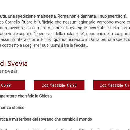
1
uta, una spedizione maledetta. Roma non è dannata, il suo esercito sì.
rco Cornelio Rubro è l’ufficiale che nessun legionario vorrebbe avere 
no, avviato alla carriera militare attraverso le scorciatoie della corr
rio vuole seguire “il generale della malasorte”, dopo che nella sua pri
se un’intera coorte. E così, quando è inviato in Dacia per una spedizio
costretto a scegliere i suoi uomini tra la feccia...
 di Svevia
enovesi
eBook € 6,99
Cop. flessibile € 9,90
Cop. fles
’imperatore che sfidò la Chiesa
manzo storico
atica e misteriosa del sovrano che cambiò il mondo