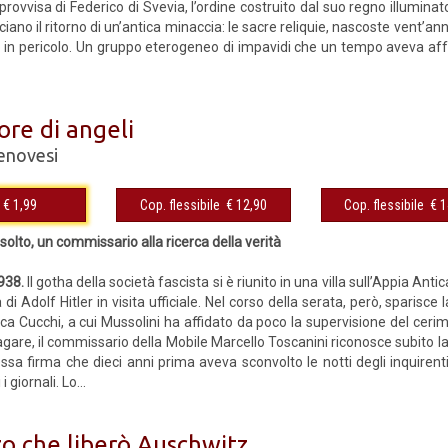
rovvisa di Federico di Svevia, l’ordine costruito dal suo regno illuminato 
no il ritorno di un’antica minaccia: le sacre reliquie, nascoste vent’a
 in pericolo. Un gruppo eterogeneo di impavidi che un tempo aveva affr
tore di angeli
enovesi
eBook € 1,99
Cop. flessibile € 12,90
Cop. fles
solto, un commissario alla ricerca della verità
938.
Il gotha della società fascista si è riunito in una villa sull’Appia Ant
di Adolf Hitler in visita ufficiale. Nel corso della serata, però, sparisce 
a Cucchi, a cui Mussolini ha affidato da poco la supervisione del cerimon
gare, il commissario della Mobile Marcello Toscanini riconosce subito la 
ssa firma che dieci anni prima aveva sconvolto le notti degli inquirent
 giornali. Lo...
zo che liberò Auschwitz