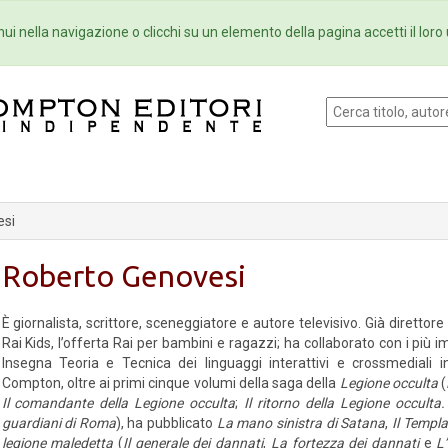
Eventi
Collane
Newsletter
Ebo
ui nella navigazione o clicchi su un elemento della pagina accetti il loro 
esi
Roberto Genovesi
È giornalista, scrittore, sceneggiatore e autore televisivo. Già direttore 
Rai Kids, l’offerta Rai per bambini e ragazzi; ha collaborato con i più imp
Insegna Teoria e Tecnica dei linguaggi interattivi e crossmediali 
Compton, oltre ai primi cinque volumi della saga della
Legione occulta
(
Il comandante della Legione occulta
;
Il ritorno della Legione occulta.
guardiani di Roma
), ha pubblicato
La mano sinistra di Satana
,
Il Templa
legione maledetta
(
Il generale dei dannati
,
La fortezza dei dannati
e
L