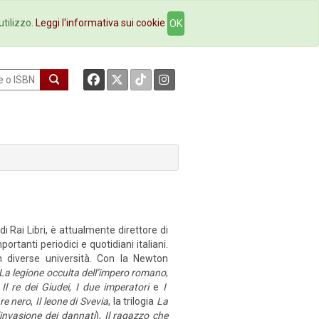
okstore
Contatti
utilizzo.
Leggi l'informativa sui cookie
OK
di Rai Libri, è attualmente direttore di
ortanti periodici e quotidiani italiani.
in diverse università. Con la Newton
La legione occulta dell’impero romano
;
 Il re dei Giudei
,
I due imperatori
e
I
re nero
,
Il leone di Svevia
, la trilogia
La
’invasione dei dannati
),
Il ragazzo che