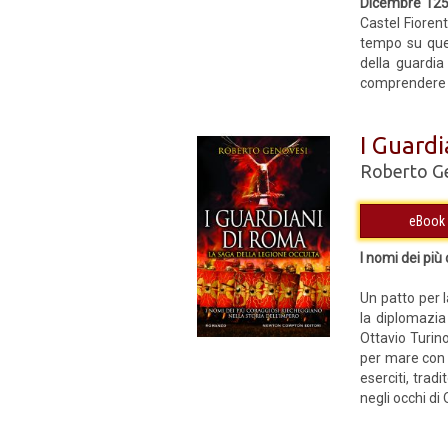
Dicembre 12
Castel Fiorent
tempo su ques
della guardia
comprendere c
I Guardi
Roberto G
I nomi dei più
Un patto per l
la diplomazia 
Ottavio Turin
per mare con l
eserciti, trad
negli occhi di 