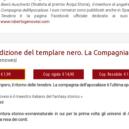
liberò Auschwitz
(finalista al premio Acqui Storia),
Il mietitore di angeli
Compagnia dell'Apocalisse.
I suoi romanzi sono pubblicati anche in Spag
Tenebris
è la pagina Facebook ufficiale dedicata ai suoi
www.robertogenovesi.com
dizione del templare nero. La Compagnia 
enovesi
eBook € 1,99
Cop. rigida € 14,90
Cop. fles
impero, il ritorno delle tenebre. La compagnia dell’apocalisse è l’ultima 
esi è il maestro italiano del fantasy storico.»
ni
ntura storico-sovrannaturale in cui per la prima volta gli universi di
a resa dei conti.