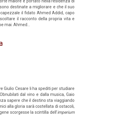
forte malore e portato nella residenza di
 sono destinate a migliorare e che il suo
o capezzale il fidato Ahmed Addid, capo
coltare il racconto della propria vita e
be mai. Ahmed...
a
e Giulio Cesare li ha spediti per studiare
. Obnubilati dal vino e dalla musica, Gaio
nza sapere che il destino sta viaggiando
ci alla gloria sarà costellata di ostacoli,
gene scorgesse la scintilla dell’
imperium