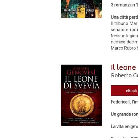
3 romanzi in 
Una città perd
Il tribuno Ma
senatore roma
Nessun legiona
nemico decimas
Marco Rubro è 
Il leone
Roberto G
Federico II, l
Un grande ro
La vita enigm