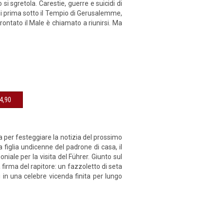
si sgretola. Carestie, guerre e suicidi di
nni prima sotto il Tempio di Gerusalemme,
ontato il Male è chiamato a riunirsi. Ma
sibile € 14,90
ica per festeggiare la notizia del prossimo
la figlia undicenne del padrone di casa, il
iale per la visita del Führer. Giunto sul
firma del rapitore: un fazzoletto di seta
i in una celebre vicenda finita per lungo