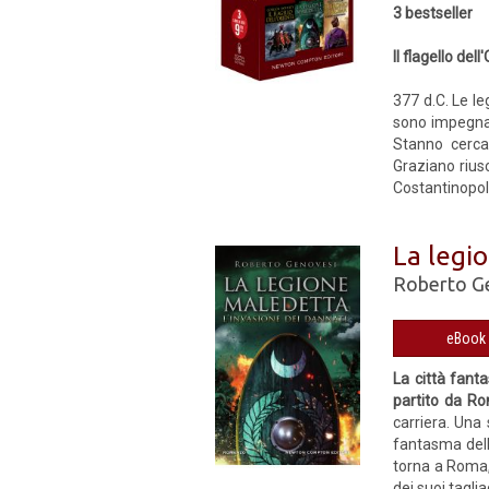
3 bestseller
Il flagello de
377 d.C. Le le
sono impegnati
Stanno cerca
Graziano riusc
Costantinopoli
La legi
Roberto G
La città fant
partito da R
carriera. Una 
fantasma delle
torna a Roma, 
dei suoi taglia