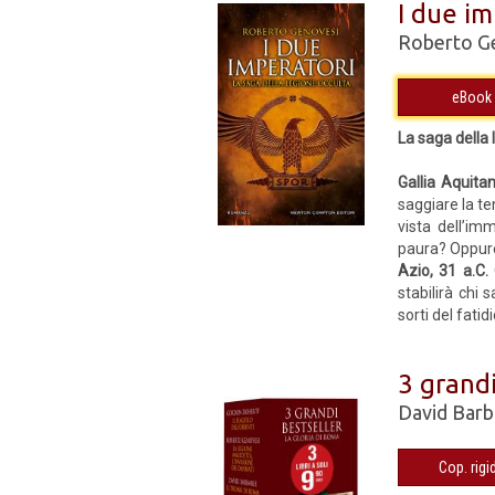
I due im
Roberto G
La saga della 
Gallia Aquitan
saggiare la te
vista dell’im
paura? Oppure
Azio, 31 a.C.
stabilirà chi 
sorti del fatidi
3 grandi
David Bar