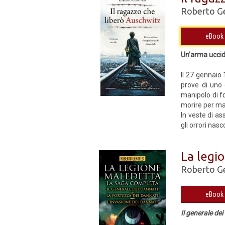
Roberto G
Un’arma uccid
Il 27 gennaio
prove di uno 
manipolo di fo
morire per man
In veste di as
gli orrori nasc
La legi
Roberto G
Il generale de