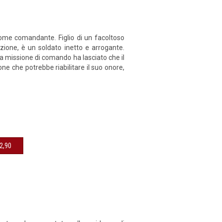
come comandante. Figlio di un facoltoso
uzione, è un soldato inetto e arrogante.
ma missione di comando ha lasciato che il
ne che potrebbe riabilitare il suo onore,
sibile € 12,90