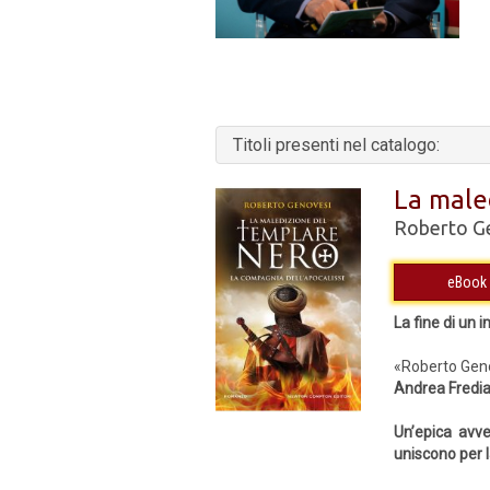
Titoli presenti nel catalogo:
La male
Roberto G
La fine di un 
«Roberto Genov
Andrea Fredia
Un’epica avve
uniscono per l