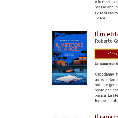
Alla morte imp
massa annuncia
sono di nuovo
senza il...
Il mieti
Roberto G
Un caso mai ri
Capodanno 1
arrivo a Roma 
potente gerarc
posto per inda
bianca. La ste
tempo su tutti i
Il ragaz