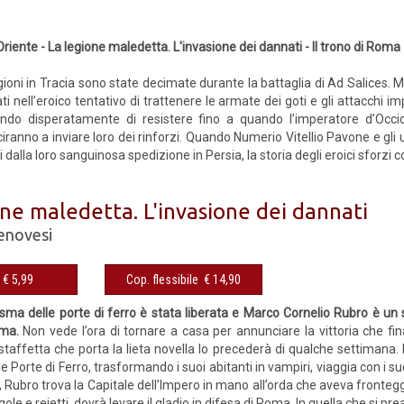
ll'Oriente - La legione maledetta. L'invasione dei dannati - Il trono di Roma
gioni in Tracia sono state decimate durante la battaglia di Ad Salices. Ma 
 nell’eroico tentativo di trattenere le armate dei goti e gli attacchi imp
ndo disperatamente di resistere fino a quando l’imperatore d’Occid
iranno a inviare loro dei rinforzi. Quando Numerio Vitellio Pavone e gli 
 dalla loro sanguinosa spedizione in Persia, la storia degli eroici sforzi co
one maledetta. L'invasione dei dannati
enovesi
eBook € 5,99
Cop. flessibile € 14,90
asma delle porte di ferro è stata liberata e Marco Cornelio Rubro è un
oma.
Non vede l’ora di tornare a casa per annunciare la vittoria che fin
staffetta che porta la lieta novella lo precederà di qualche settimana. 
 Porte di Ferro, trasformando i suoi abitanti in vampiri, viaggia con i s
Rubro trova la Capitale dell’Impero in mano all’orda che aveva frontegg
gole e reietti, dovrà levare il gladio in difesa di Roma. In quella che si pr