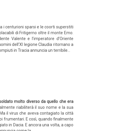
i centurioni sparsi e le coorti superstiti
lacabili di Fritigerno oltre il monte Emo.
ente Valente e l’imperatore d’Oriente
uomini dell’XI legione Claudia ritornano a
mpiuti in Tracia annuncia un terribile...
 soldato molto diverso da quello che era
almente riabiliterà il suo nome e la sua
Ma il virus che aveva contagiato la città
uoi frumentari. E così, quando finalmente
iato in Dacia. E ancora una volta, a capo
eannuncia come la...