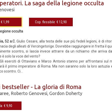
peratori. La saga della legione occulta
enovesi
eBook € 1,99
Cop. flessibile € 12,90
legione occulta
ia, 52 a.C.
Giulio Cesare, alla testa delle sue più fedeli legioni, è di r
nacia degli alleati di Vercingetorige. Dovrebbe raggiungere in fretta il qu
minente scontro, si lascia invece attrarre da un richiamo che arriva da
 è solo la voce del vento?
Gli eserciti di Ottaviano e Marco Antonio stanno per affrontarsi sul m
sarà il primo imperatore di Roma. Ma non saranno solo la loro astuzia e 
co scontro. Ci...
 bestseller - La gloria di Roma
baree
,
Roberto Genovesi
,
Gordon Doherty
Cop. rigida € 9,90