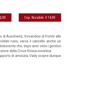
sibile € 12,90
Cop. flessibile € 14,90
di Auschwitz, trovandosi di fronte alle
oldati russi, varca il cancello anche un
olescente che, dopo aver visto i genitori
e­zione della Croce Rossa sovietica.
 rapporto di amicizia, Vady scopre dunque