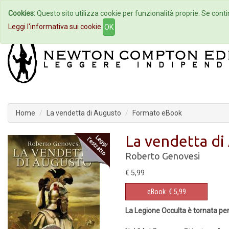
Cookies:
Questo sito utilizza cookie per funzionalità proprie. Se contin
Home
Autori
Eventi
Col
Leggi l'informativa sui cookie
OK
Home
La vendetta di Augusto
Formato eBook
La vendetta di
Roberto Genovesi
€ 5,99
eBook
€ 5,99
La Legione Occulta è tornata per