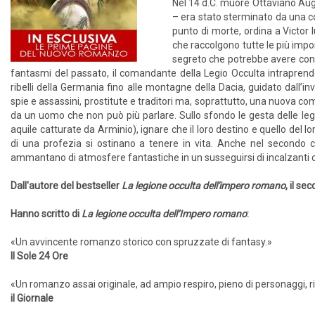
Nel 14 d.C. muore Ottaviano Aug
– era stato sterminato da una co
punto di morte, ordina a Victor Iu
che raccolgono tutte le più impo
segreto che potrebbe avere con
fantasmi del passato, il comandante della Legio Occulta intraprender
ribelli della Germania fino alle montagne della Dacia, guidato dall’invi
spie e assassini, prostitute e traditori ma, soprattutto, una nuova com
da un uomo che non può più parlare. Sullo sfondo le gesta delle legi
aquile catturate da Arminio), ignare che il loro destino e quello del
di una profezia si ostinano a tenere in vita. Anche nel secondo cap
ammantano di atmosfere fantastiche in un susseguirsi di incalzanti c
Dall'autore del bestseller
La legione occulta dell'impero romano
, il s
Hanno scritto di
La legione occulta dell’Impero romano
:
«Un avvincente romanzo storico con spruzzate di fantasy.»
Il Sole 24 Ore
«Un romanzo assai originale, ad ampio respiro, pieno di personaggi, ric
il Giornale