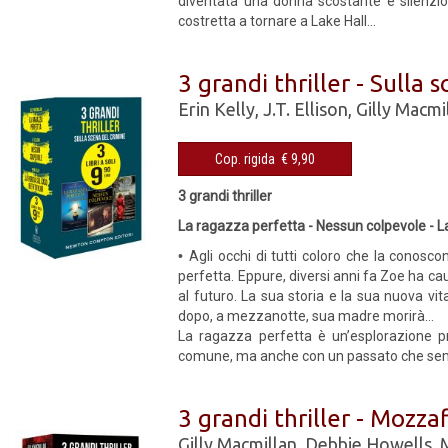
diventata una donna scostante e silenzio
costretta a tornare a Lake Hall...
3 grandi thriller - Sulla 
Erin Kelly
,
J.T. Ellison
,
Gilly Macmi
Cop. rigida € 9,90
3 grandi thriller
La ragazza perfetta - Nessun colpevole - La
•
Agli occhi di tutti coloro che la conos
perfetta. Eppure, diversi anni fa Zoe ha ca
al futuro. La sua storia e la sua nuova vita
dopo, a mezzanotte, sua madre morirà...
La ragazza perfetta è un’esplorazione pr
comune, ma anche con un passato che sembra 
3 grandi thriller - Mozza
Gilly Macmillan
,
Debbie Howells
,