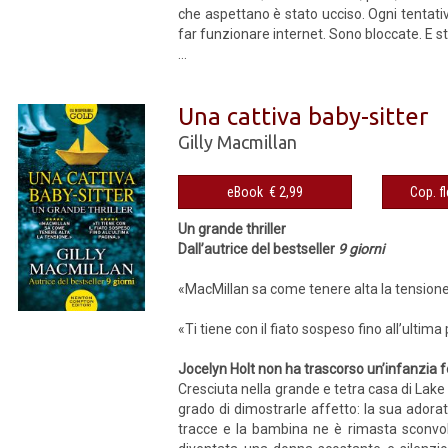
che aspettano è stato ucciso. Ogni tentativo
far funzionare internet. Sono bloccate. E 
...
Una cattiva baby-sitter
Gilly Macmillan
eBook € 2,99
Un grande thriller
Dall’autrice del bestseller
9 giorni
«MacMillan sa come tenere alta la tensione
«Ti tiene con il fiato sospeso fino all’ultima
Jocelyn Holt non ha trascorso un’infanzia fe
Cresciuta nella grande e tetra casa di Lake 
grado di dimostrarle affetto: la sua ador
tracce e la bambina ne è rimasta sconvolt