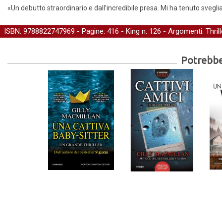
«Un debutto straordinario e dall’incredibile presa. Mi ha tenuto svegli
ISBN: 9788822747969 - Pagine: 416 -
King
n. 126 - Argomenti:
Thrill
Potrebber