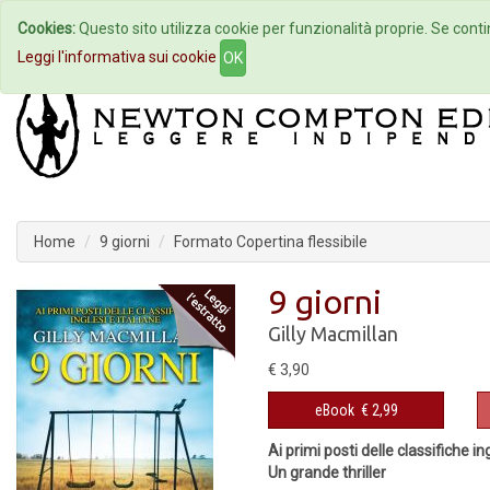
Cookies:
Questo sito utilizza cookie per funzionalità proprie. Se contin
Home
Autori
Eventi
Col
Leggi l'informativa sui cookie
OK
Home
9 giorni
Formato Copertina flessibile
9 giorni
Gilly Macmillan
€ 3,90
eBook
€ 2,99
Ai primi posti delle classifiche ing
Un grande thriller