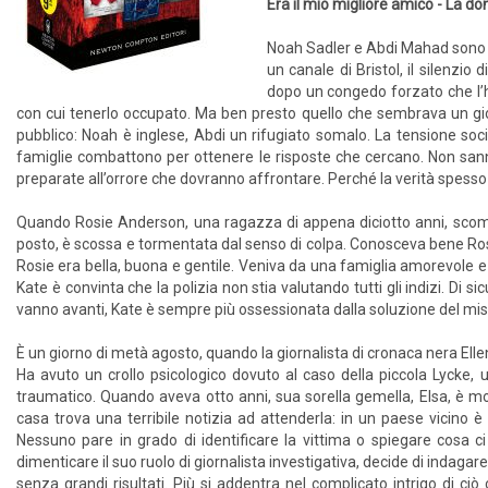
Era il mio migliore amico - La do
Noah Sadler e Abdi Mahad sono du
un canale di Bristol, il silenzi
dopo un congedo forzato che l’h
con cui tenerlo occupato. Ma ben presto quello che sembrava un gioc
pubblico: Noah è inglese, Abdi un rifugiato somalo. La tensione soc
famiglie combattono per ottenere le risposte che cercano. Non san
preparate all’orrore che dovranno affrontare. Perché la verità spess
Quando Rosie Anderson, una ragazza di appena diciotto anni, scompare
posto, è scossa e tormentata dal senso di colpa. Conosceva bene Rosi
Rosie era bella, buona e gentile. Veniva da una famiglia amorevole e 
Kate è convinta che la polizia non stia valutando tutti gli indizi. Di s
vanno avanti, Kate è sempre più ossessionata dalla soluzione del mi
È un giorno di metà agosto, quando la giornalista di cronaca nera El
Ha avuto un crollo psicologico dovuto al caso della piccola Lycke
traumatico. Quando aveva otto anni, sua sorella gemella, Elsa, è mor
casa trova una terribile notizia ad attenderla: in un paese vicino è
Nessuno pare in grado di identificare la vittima o spiegare cosa ci
dimenticare il suo ruolo di giornalista investigativa, decide di indagar
senza grandi risultati. Più si addentra nel complicato intrigo di ciò