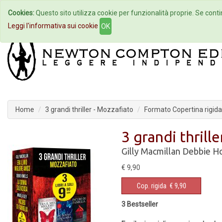
Cookies:
Questo sito utilizza cookie per funzionalità proprie. Se contin
Home
Autori
Eventi
Col
Leggi l'informativa sui cookie
OK
Home
3 grandi thriller - Mozzafiato
Formato Copertina rigida
3 grandi thrill
Gilly Macmillan
Debbie H
€ 9,90
Cop. rigida
€ 9,90
3 Bestseller