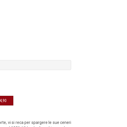
sibile € 14,90
te, vi si reca per spargere le sue ceneri