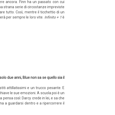
vere ancora. Finn ha un passato con cui
a strana serie di circostanze impreviste
re tutto. Così, mentre il ticchettio di un
erà per sempre le loro vite.
Infinito + 1
è
 due anni, Blue non sa se quello sia il
ti attillatissimi e un trucco pesante. E
 chiave le sue emozioni. A scuola poi è un
a pensa così: Darcy crede in lei, e sa che
na a guardarsi dentro e a ripercorrere il