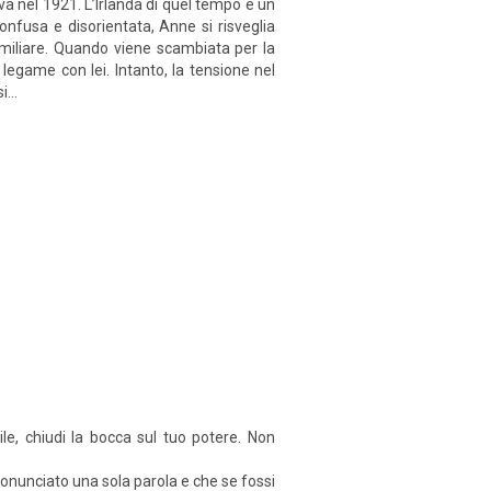
va nel 1921. L’Irlanda di quel tempo è un
onfusa e disorientata, Anne si risveglia
amiliare. Quando viene scambiata per la
egame con lei. Intanto, la tensione nel
...
ile, chiudi la bocca sul tuo potere. Non
ronunciato una sola parola e che se fossi