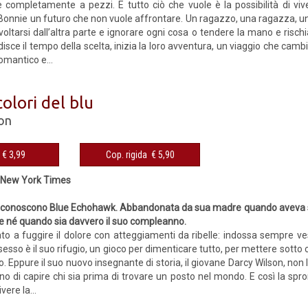
è completamente a pezzi. E tutto ciò che vuole è la possibilità di vi
 Bonnie un futuro che non vuole affrontare. Un ragazzo, una ragazza, un
voltarsi dall’altra parte e ignorare ogni cosa o tendere la mano e rischia
isce il tempo della scelta, inizia la loro avventura, un viaggio che cambi
mantico e...
colori del blu
on
eBook € 3,99
Cop. rigida € 5,90
l New York Times
a conoscono Blue Echohawk. Abbandonata da sua madre quando aveva solo
 né quando sia davvero il suo compleanno.
o a fuggire il dolore con atteggiamenti da ribelle: indossa sempre vesti
 sesso è il suo rifugio, un gioco per dimenticare tutto, per mettere sotto
. Eppure il suo nuovo insegnante di storia, il giovane Darcy Wilson, non l
o di capire chi sia prima di trovare un posto nel mondo. E così la spro
vere la...