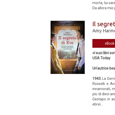
morta, lui sa
Da allora mio 
Il segre
Amy Harm
«I suoi libri 
USA Today
Un’autrice be
1943.
La Germa
Rosselli e An
innamorati, m
più di dieci a
Gestapo in av
ebrei...