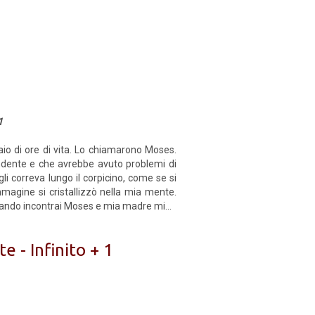
1
aio di ore di vita. Lo chiamarono Moses.
pendente e che avrebbe avuto problemi di
i correva lungo il corpicino, come se si
mmagine si cristallizzò nella mia mente.
quando incontrai Moses e mia madre mi...
te - Infinito + 1