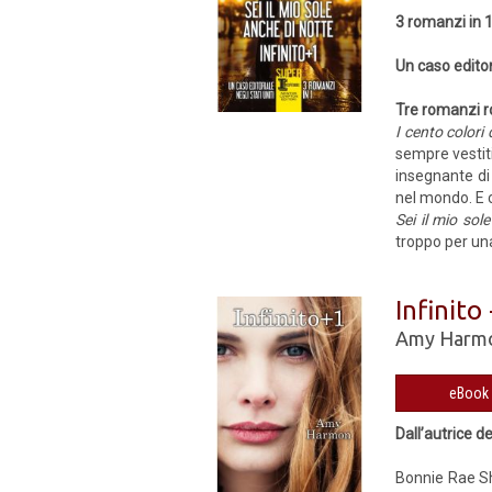
3 romanzi in 
Un caso editori
Tre romanzi ro
I cento colori 
sempre vestiti
insegnante di 
nel mondo. E c
Sei il mio sol
troppo per una
Infinito
Amy Harm
Dall’autrice de
Bonnie Rae She