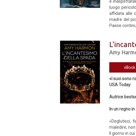
e inaspettatam
luogo pericol
affidata alle
madre del pic
Paese continu
L'incan
Amy Harm
«I suoi sono 
USA Today
Autrice bests
In un regno in
«Deglutisci, 
maledire, non 
Il giorno in c