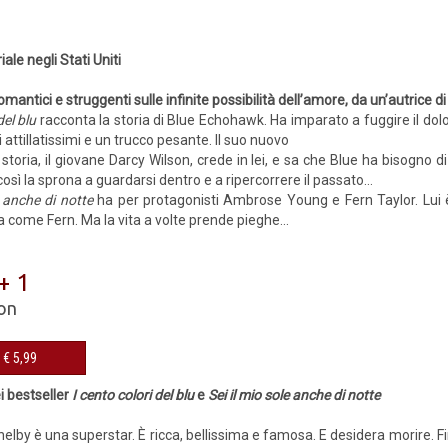
1
ale negli Stati Uniti
mantici e struggenti sulle infinite possibilità dell’amore, da un’autrice di
del blu
racconta la storia di Blue Echohawk. Ha imparato a fuggire il dol
 attillatissimi e un trucco pesante. Il suo nuovo
storia, il giovane Darcy Wilson, crede in lei, e sa che Blue ha bisogno d
osì la sprona a guardarsi dentro e a ripercorrere il passato…
e anche di notte
ha per protagonisti Ambrose Young e Fern Taylor. Lui è
 come Fern. Ma la vita a volte prende pieghe...
 + 1
on
eBook € 5,99
i bestseller
I cento colori del blu
e
Sei il mio sole anche di notte
lby è una superstar. È ricca, bellissima e famosa. E desidera morire. Fi