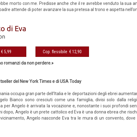
rebbe morto con me. Predisse anche che il re avrebbe venduto la sua ani
padre attende di poter avanzare la sua pretesa al trono e aspetta nell’om
to di Eva
on
eBook € 5,99
Cop. flessibile € 12,90
sono romanzi da non perdere.»
stseller del New York Times e di USA Today
nia occupa gran parte dell’Italia e le deportazioni degli ebrei aumentan
gelo Bianco sono cresciuti come una famiglia, divisi solo dalla relig
a per Angelo è arrivata la vocazione e, nonostante i suoi profondi sent
nni dopo, Angelo è un prete cattolico ed Eva è una donna ebrea che risch
vicinamento, Angelo nasconde Eva tra le mura di un convento, dove E