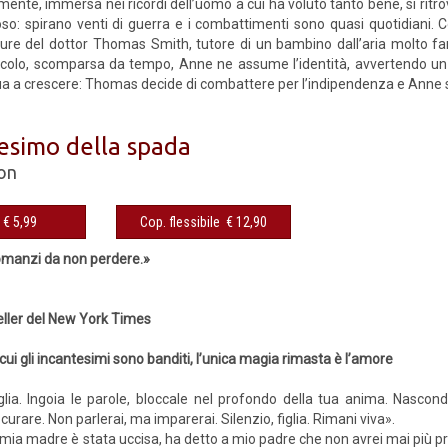
ente, immersa nei ricordi dell’uomo a cui ha voluto tanto bene, si ritro
oso: spirano venti di guerra e i combattimenti sono quasi quotidiani. C
 cure del dottor Thomas Smith, tutore di un bambino dall’aria molto f
colo, scomparsa da tempo, Anne ne assume l’identità, avvertendo un l
a a crescere: Thomas decide di combattere per l’indipendenza e Anne si
tesimo della spada
on
eBook € 5,99
Cop. flessibile € 12,90
romanzi da non perdere.»
eller del New York Times
 cui gli incantesimi sono banditi, l’unica magia rimasta è l’amore
figlia. Ingoia le parole, bloccale nel profondo della tua anima. Nascond
curare. Non parlerai, ma imparerai. Silenzio, figlia. Rimani viva».
ui mia madre è stata uccisa, ha detto a mio padre che non avrei mai più p