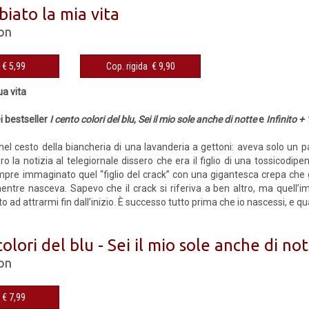
iato la mia vita
on
eBook € 5,99
Cop. rigida € 9,90
ua vita
ei bestseller
I cento colori del blu
,
Sei il mio sole anche di notte
e
Infinito + 
nel cesto della biancheria di una lavanderia a gettoni: aveva solo un p
o la notizia al telegiornale dissero che era il figlio di una tossicodi
mpre immaginato quel “figlio del crack” con una gigantesca crepa che gl
entre nasceva. Sapevo che il crack si riferiva a ben altro, ma quell’i
o ad attrarmi fin dall’inizio. È successo tutto prima che io nascessi, e 
colori del blu - Sei il mio sole anche di not
on
eBook € 7,99