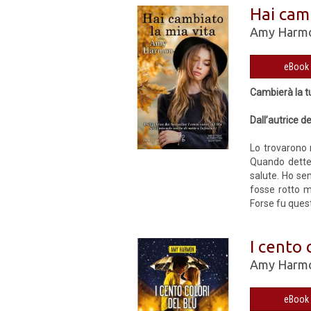
Hai camb
Amy Harm
Cambierà la t
Dall’autrice d
Lo trovarono 
Quando detter
salute. Ho se
fosse rotto m
Forse fu quest
I cento 
Amy Harm