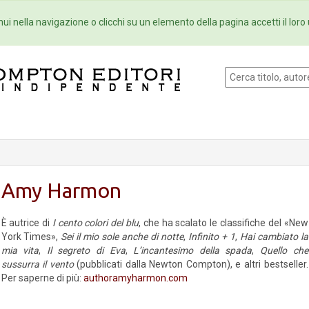
Eventi
Collane
Newsletter
Ebo
ui nella navigazione o clicchi su un elemento della pagina accetti il loro 
Amy Harmon
È autrice di
I cento colori del blu
, che ha scalato le classifiche del «New
York Times»,
Sei il mio sole anche di notte
,
Infinito + 1
,
Hai cambiato la
mia vita
,
Il segreto di Eva
,
L’incantesimo della spada
,
Quello che
sussurra il vento
(pubblicati dalla Newton Compton), e altri bestseller.
Per saperne di più:
authoramyharmon.com