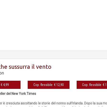
he sussurra il vento
on
eBook € 4,99
Cop. flessibile € 12,90
Cop. fles
eller del New York Times
 è cresciuta ascoltando le storie del nonno sull’Irlanda. Dopo la sua mor