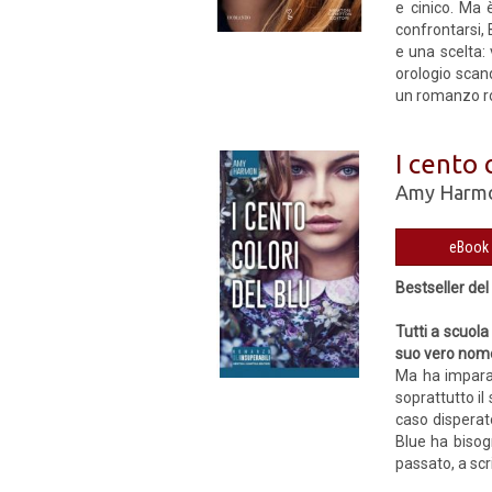
e cinico. Ma 
confrontarsi,
e una scelta: 
orologio scand
un romanzo ro
I cento 
Amy Harm
Bestseller de
Tutti a scuol
suo vero nome
Ma ha imparat
soprattutto il
caso disperato
Blue ha bisogn
passato, a scri