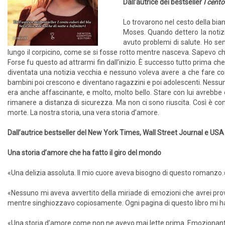
Dall’autrice dei bestseller
I cento
Lo trovarono nel cesto della bian
Moses. Quando dettero la notizia
avuto problemi di salute. Ho se
lungo il corpicino, come se si fosse rotto mentre nasceva. Sapevo che 
Forse fu questo ad attrarmi fin dall’inizio. È successo tutto prima c
diventata una notizia vecchia e nessuno voleva avere a che fare con 
bambini poi crescono e diventano ragazzini e poi adolescenti. Nessu
era anche affascinante, e molto, molto bello. Stare con lui avrebb
rimanere a distanza di sicurezza. Ma non ci sono riuscita. Così è com
morte. La nostra storia, una vera storia d’amore.
Dall’autrice bestseller del New York Times, Wall Street Journal e US
Una storia d’amore che ha fatto il giro del mondo
«Una delizia assoluta. Il mio cuore aveva bisogno di questo romanzo.
«Nessuno mi aveva avvertito della miriade di emozioni che avrei pro
mentre singhiozzavo copiosamente. Ogni pagina di questo libro mi h
«Una storia d’amore come non ne avevo mai lette prima. Emozionanti