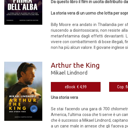
Da questo libro il film in uscita distribuito 
La storia vera di un uomo che lotta per sop
Billy Moore era andato in Thailandia per 
riuscendo a disintossicarsi, non resiste al
metanfetamina dagli effetti devastanti. L
vivere con combattimenti di boxe illegali, f
non ha più alcun valore. Il giovane inglese s
Arthur the King
Mikael Lindnord
eBook € 4,99
Una storia vera
Se stai facendo una gara di 700 chilometri
America, l’ultima cosa che ti serve è un ca
che è successo a Mikael Lindnord, capitano 
a un cane male in arnese che gli faceva pen