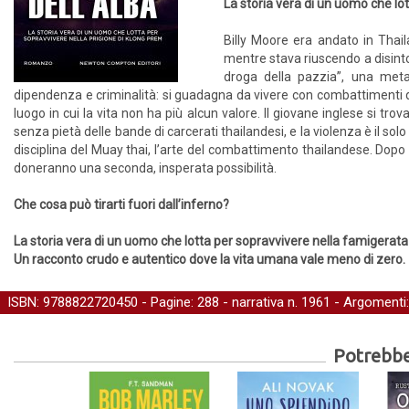
La storia vera di un uomo che lo
Billy Moore era andato in Thai
mentre stava riuscendo a disinto
droga della pazzia”, una metan
dipendenza e criminalità: si guadagna da vivere con combattimenti di
luogo in cui la vita non ha più alcun valore. Il giovane inglese si tro
senza pietà delle bande di carcerati thailandesi, e la violenza è il solo
disciplina del Muay thai, l’arte del combattimento thailandese. Dopo t
doneranno una seconda, insperata possibilità.
Che cosa può tirarti fuori dall’inferno?
La storia vera di un uomo che lotta per sopravvivere nella famigerata 
Un racconto crudo e autentico dove la vita umana vale meno di zero.
ISBN: 9788822720450 - Pagine: 288 -
narrativa
n. 1961 - Argomenti
Potrebber