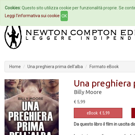
Cookies:
Questo sito utilizza cookie per funzionalità proprie. Se contin
Home
Autori
Eventi
Col
Leggi l'informativa sui cookie
OK
Home
Una preghiera prima dell'alba
Formato eBook
Una preghiera 
Billy Moore
€ 5,99
eBook
€ 5,99
Da questo libro il film in uscita 