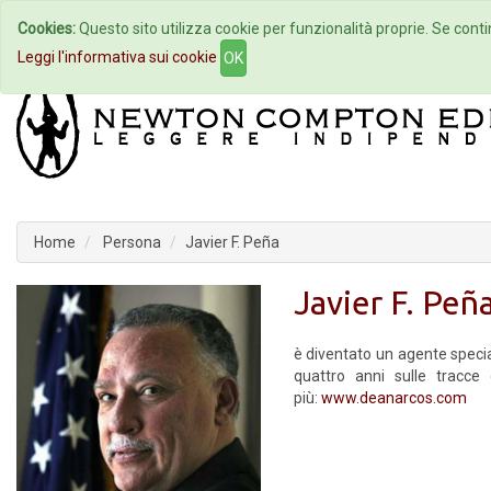
Cookies:
Questo sito utilizza cookie per funzionalità proprie. Se contin
Home
Autori
Eventi
Col
Leggi l'informativa sui cookie
OK
Home
Persona
Javier F. Peña
Javier F. Peñ
è diventato un agente specia
quattro anni sulle tracc
più:
www.deanarcos.com