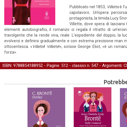
Pubblicato nel 1853,
Villette
è l’
capolavoro. Un’opera percors
protagonista, la timida Lucy Sno
Villette, dove spera di lasciarsi
elementi autobiografici, il romanzo ci regala il ritratto di un’
travolgente che la rende viva, reale. L’espediente del doppio, la luc
evolversi e definirsi gradualmente e con estrema precisione man 
ottocentesca. «
Villette
!
Villette
!», scrisse George Eliot, «è un roman
forza».
ISBN: 9788854188952 - Pagine: 512 -
classici
n. 547 - Argomenti:
C
Potrebber