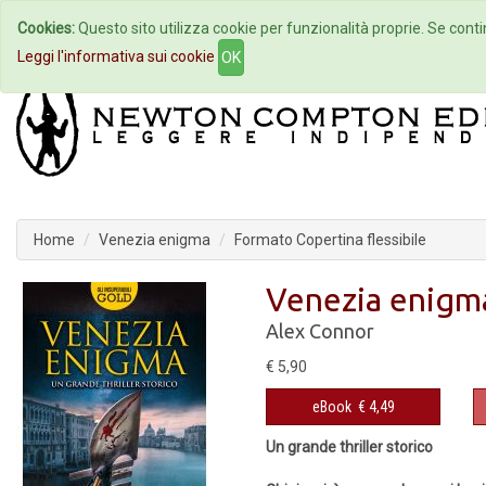
Cookies:
Questo sito utilizza cookie per funzionalità proprie. Se contin
Home
Autori
Eventi
Col
Leggi l'informativa sui cookie
OK
Home
Venezia enigma
Formato Copertina flessibile
Venezia enigm
Alex Connor
€ 5,90
eBook
€ 4,49
Un grande thriller storico