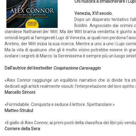
Chi riuscirà a smascherare i Lup
Venezia, XVI secolo.
Dopo un disperato tentativo fal
Boldini. Angosciato dai crimini 
olandese Nathaniel der Witt. Ma der Witt brama vendetta: è giunto a 
omicidi legati ai famigerati Lupi di Venezia, ai quali non perdona l’assa
Aretino, der Witt inizia la sua ricerca. Mentre a uno a uno i Lupi com
Ma la vita di qualcuno che gli è molto vicino potrebbe essere in g
svelare i segreti di Marco: la Serenissima è sempre più un luogo sinis
Dall’autrice del bestseller
Cospirazione Caravaggio
«Alex Connor raggiunge un equilibrio narrativo che si divide tra s
dedicati agli artisti realmente vissuti: l’interpretazione del loro spirito.
Marcello Simoni
«Formidabile. Conquista e seduce il lettore. Spettacolare.»
Matteo Strukul
«Il giallo di Alex Connor, ai primi posti della classifica dei libri più ve
Corriere della Sera