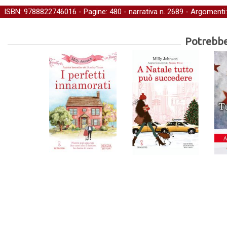
ISBN: 9788822746016 - Pagine: 480 -
narrativa
n. 2689 - Argomenti
Potrebber