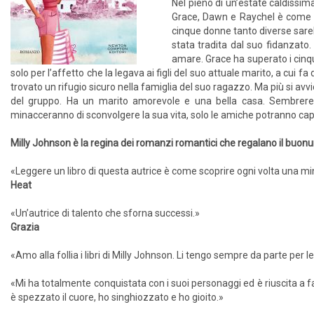
Nel pieno di un’estate caldissima
Grace, Dawn e Raychel è come u
cinque donne tanto diverse sareb
stata tradita dal suo fidanzato.
amare. Grace ha superato i cinqu
solo per l’affetto che la legava ai figli del suo attuale marito, a cui
trovato un rifugio sicuro nella famiglia del suo ragazzo. Ma più si av
del gruppo. Ha un marito amorevole e una bella casa. Sembrerebb
minacceranno di sconvolgere la sua vita, solo le amiche potranno ca
Milly Johnson è la regina dei romanzi romantici che regalano il buo
«Leggere un libro di questa autrice è come scoprire ogni volta una min
Heat
«Un’autrice di talento che sforna successi.»
Grazia
«Amo alla follia i libri di Milly Johnson. Li tengo sempre da parte per 
«Mi ha totalmente conquistata con i suoi personaggi ed è riuscita a far
è spezzato il cuore, ho singhiozzato e ho gioito.»