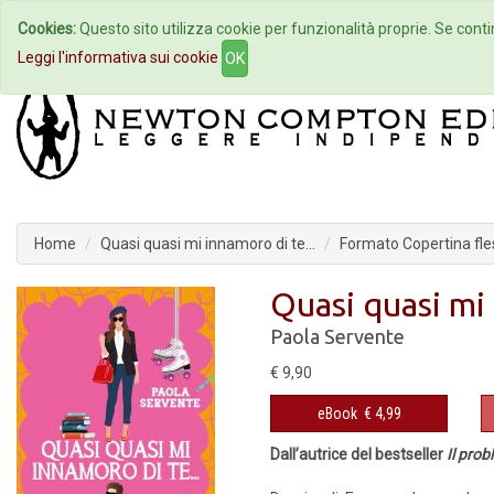
Cookies:
Questo sito utilizza cookie per funzionalità proprie. Se contin
Home
Autori
Eventi
Col
Leggi l'informativa sui cookie
OK
Home
Quasi quasi mi innamoro di te…
Formato Copertina fles
Quasi quasi mi
Paola Servente
€ 9,90
eBook
€ 4,99
Dall’autrice del bestseller
Il pro