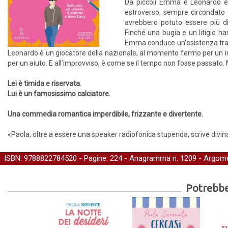
Da piccoli Emma e Leonardo era
estroverso, sempre circondato 
avrebbero potuto essere più div
Finché una bugia e un litigio ha
Emma conduce un’esistenza tranq
Leonardo è un giocatore della nazionale, al momento fermo per un inf
per un aiuto. E all’improvviso, è come se il tempo non fosse passato. 
Lei è timida e riservata.
Lui è un famosissimo calciatore.
Una commedia romantica imperdibile, frizzante e divertente.
«Paola, oltre a essere una speaker radiofonica stupenda, scrive divi
ISBN: 9788822784520 - Pagine: 224 -
Anagramma
n. 1209 - Argome
Potrebber