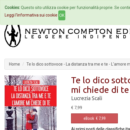
Cookies:
Questo sito utilizza cookie per funzionalità proprie. Se contin
Home
Autori
Eventi
Col
Leggi l'informativa sui cookie
OK
Home
Te lo dico sottovoce - La distanza tra me e te - L'amore m
Te lo dico sott
mi chiede di te
Lucrezia Scali
€ 7,99
eBook
€ 7,99
Ai primi posti delle classifiche it