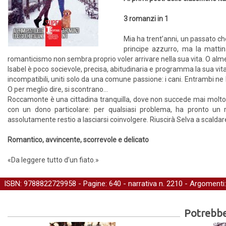
3 romanzi in 1
Mia ha trent’anni, un passato che
principe azzurro, ma la mattina
romanticismo non sembra proprio voler arrivare nella sua vita. O alm
Isabel è poco socievole, precisa, abitudinaria e programma la sua vita 
incompatibili, uniti solo da una comune passione: i cani. Entrambi 
O per meglio dire, si scontrano…
Roccamonte è una cittadina tranquilla, dove non succede mai molto. P
con un dono particolare: per qualsiasi problema, ha pronto un ri
assolutamente restio a lasciarsi coinvolgere. Riuscirà Selva a scaldar
Romantico, avvincente, scorrevole e delicato
«Da leggere tutto d’un fiato.»
ISBN: 9788822729958 - Pagine: 640 -
narrativa
n. 2210 - Argomenti
Potrebber