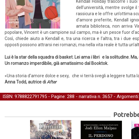
Kendall Holiday trascorre i su
dell’università, mentre svolge il 
rassicura e le offre un’ottima sc
d’amore preferite, Kendall igno
amata biblioteca, non arriva Vin
popolare, Vincent è un campione sul campo, ma è un pesce fuor d’acq
Così, chiede aiuto a Kendall e, tra una ricerca e l’altra, tra i due
opposti possono attrarsi nei romanzi, ma nella vita reale è tutta un’altr
Lui è la star della squadra di basket. Lei ama i libri e la solitudine. Ma, 
Un romanzo imperdibile, già amatissimo dal Booktok.
«Una storia d’amore dolce e sexy, che vi terrà svegli a leggere tutta l
Anna Todd, autrice di
After
ISBN: 9788822791795 - Pagine: 288 -
narrativa
n. 3657 - Argomenti
Potrebber