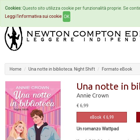
Cookies:
Questo sito utilizza cookie per funzionalità proprie. Se contin
Home
Autori
Eventi
Col
Leggi l'informativa sui cookie
OK
Home
Una notte in biblioteca. Night Shift
Formato eBook
Una notte in bi
Annie Crown
€ 6,99
eBook
€ 6,99
Un romanzo Wattpad