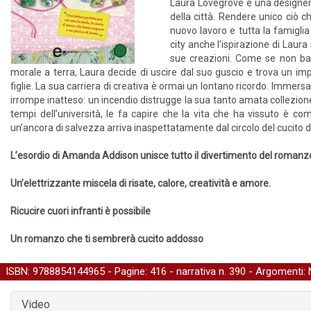
Laura Lovegrove è una designer 
della città. Rendere unico ciò ch
nuovo lavoro e tutta la famiglia
city anche l’ispirazione di Laur
sue creazioni. Come se non bas
morale a terra, Laura decide di uscire dal suo guscio e trova un i
figlie. La sua carriera di creativa è ormai un lontano ricordo. Immer
irrompe inatteso: un incendio distrugge la sua tanto amata collezione d
tempi dell’università, le fa capire che la vita che ha vissuto è
un’ancora di salvezza arriva inaspettatamente dal circolo del cucito d
L’esordio di Amanda Addison unisce tutto il divertimento del romanzo 
Un’elettrizzante miscela di risate, calore, creatività e amore.
Ricucire cuori infranti è possibile
Un romanzo che ti sembrerà cucito addosso
ISBN: 9788854144965 - Pagine: 416 -
narrativa
n. 390 - Argomenti:
Video