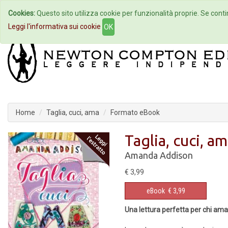
Cookies:
Questo sito utilizza cookie per funzionalità proprie. Se contin
Home
Autori
Eventi
Col
Leggi l'informativa sui cookie
OK
Home
Taglia, cuci, ama
Formato eBook
Taglia, cuci, a
Amanda Addison
€ 3,99
eBook
€ 3,99
Una lettura perfetta per chi ama