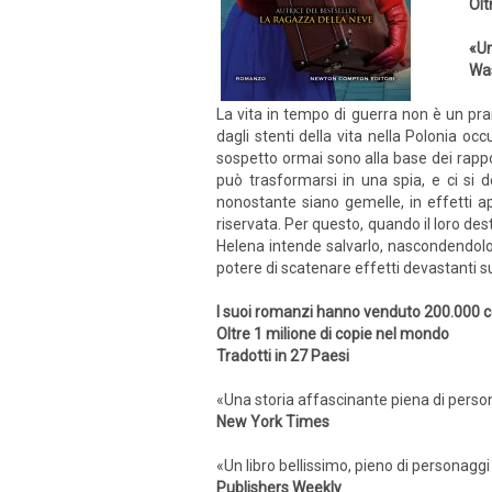
Olt
«Un
Wa
La vita in tempo di guerra non è un pra
dagli stenti della vita nella Polonia occ
sospetto ormai sono alla base dei rappor
può trasformarsi in una spia, e ci si 
nonostante siano gemelle, in effetti a
riservata. Per questo, quando il loro des
Helena intende salvarlo, nascondendolo i
potere di scatenare effetti devastanti s
I suoi romanzi hanno venduto 200.000 cop
Oltre 1 milione di copie nel mondo
Tradotti in 27 Paesi
«Una storia affascinante piena di person
New York Times
«Un libro bellissimo, pieno di personaggi
Publishers Weekly