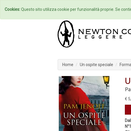
Home
Autori
Cookies:
Questo sito utilizza cookie per funzionalità proprie. Se contin
Home
Un ospite speciale
Format
U
Pa
€ 5
Dal
N°1