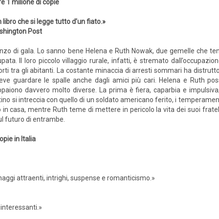
re 1 milione di copie
 libro che si legge tutto d’un fiato.»
shington Post
nzo di gala. Lo sanno bene Helena e Ruth Nowak, due gemelle che tenta
upata. Il loro piccolo villaggio rurale, infatti, è stremato dall’occupazio
ti tra gli abitanti. La costante minaccia di arresti sommari ha distrutt
deve guardare le spalle anche dagli amici più cari. Helena e Ruth po
ppaiono davvero molto diverse. La prima è fiera, caparbia e impulsiva
tino si intreccia con quello di un soldato americano ferito, i temperamenti
n casa, mentre Ruth teme di mettere in pericolo la vita dei suoi fratel
ul futuro di entrambe.
ie in Italia
aggi attraenti, intrighi, suspense e romanticismo.»
 interessanti.»