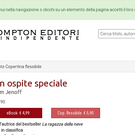
Eventi
Collane
Newsletter
Ebo
ui nella navigazione o clicchi su un elemento della pagina accetti il loro 
o Copertina flessibile
n ospite speciale
m Jenoff
,90
eBook
€ 4,99
Cop. flessibile
€ 5,90
l’autrice del bestseller
La ragazza della neve
 in classifica