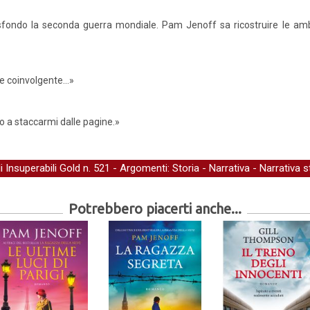
fondo la seconda guerra mondiale. Pam Jenoff sa ricostruire le amb
e coinvolgente...»
o a staccarmi dalle pagine.»
li Insuperabili Gold
n. 521 - Argomenti:
Storia
-
Narrativa
-
Narrativa s
Potrebbero piacerti anche...