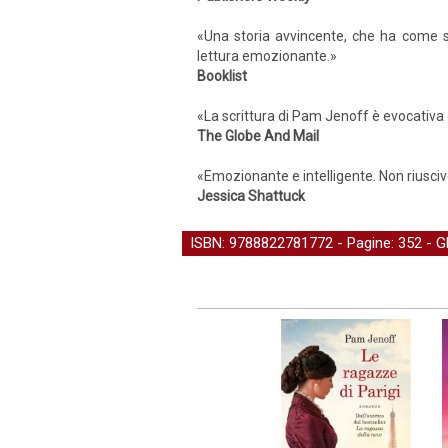
«Una storia avvincente, che ha come s
lettura emozionante.»
Booklist
«La scrittura di Pam Jenoff è evocativa 
The Globe And Mail
«Emozionante e intelligente. Non riusciv
Jessica Shattuck
ISBN: 9788822781772 - Pagine: 352 -
G