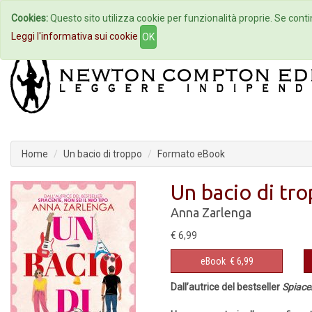
Cookies:
Questo sito utilizza cookie per funzionalità proprie. Se contin
Home
Autori
Eventi
Col
Leggi l'informativa sui cookie
OK
Home
Un bacio di troppo
Formato eBook
Un bacio di tr
Anna Zarlenga
€ 6,99
eBook
€ 6,99
Dall’autrice del bestseller
Spiacen