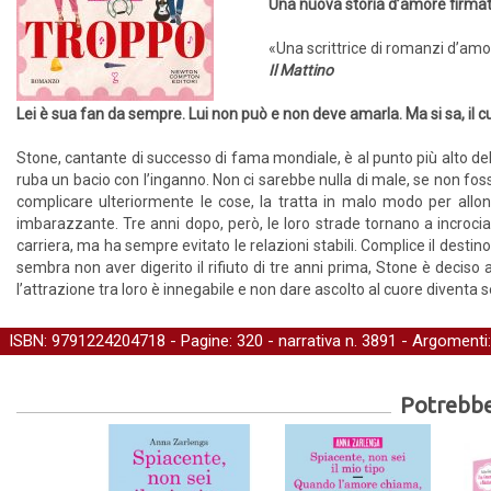
Una nuova storia d’amore firmat
«Una scrittrice di romanzi d’am
Il Mattino
Lei è sua fan da sempre. Lui non può e non deve amarla. Ma si sa, il 
Stone, cantante di successo di fama mondiale, è al punto più alto de
ruba un bacio con l’inganno. Non ci sarebbe nulla di male, se non fosse
complicare ulteriormente le cose, la tratta in malo modo per allonta
imbarazzante. Tre anni dopo, però, le loro strade tornano a incrociar
carriera, ma ha sempre evitato le relazioni stabili. Complice il desti
sembra non aver digerito il rifiuto di tre anni prima, Stone è deciso 
l’attrazione tra loro è innegabile e non dare ascolto al cuore diventa s
ISBN: 9791224204718 - Pagine: 320 -
narrativa
n. 3891 - Argomenti
Potrebber