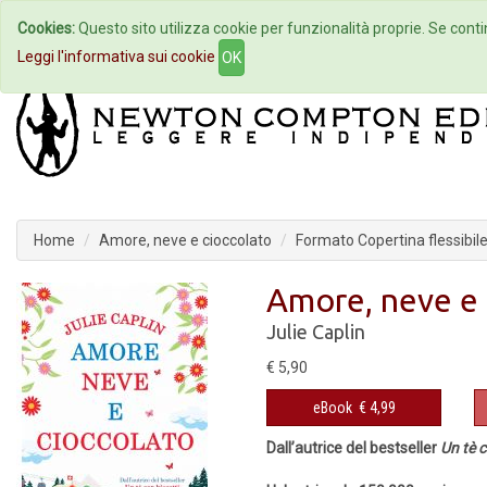
Cookies:
Questo sito utilizza cookie per funzionalità proprie. Se contin
Home
Autori
Eventi
Col
Leggi l'informativa sui cookie
OK
Home
Amore, neve e cioccolato
Formato Copertina flessibil
Amore, neve e 
Julie Caplin
€ 5,90
eBook
€ 4,99
Dall’autrice del bestseller
Un tè c