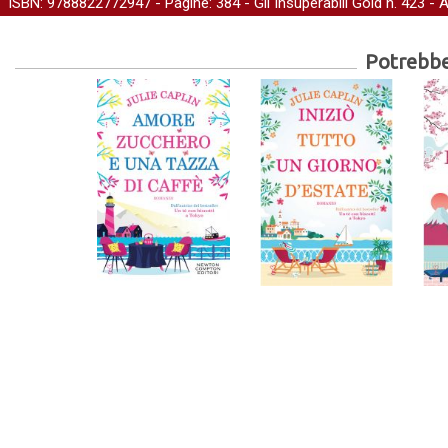
ISBN: 9788822772947 - Pagine: 384 -
Gli Insuperabili Gold
n. 423 - 
Potrebber