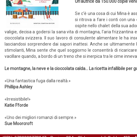
Un'autrice da 150.000 copie vendu
Se c’è una cosa di cui Mina è as
si ritrova a fare i conti con un
ospite nello chalet della sua ad
valigie, decisa a godersi la sana vita di montagna, l'aria frizzantina 
cioccolata svizzera. Il suo lavoro di consulente alimentare le ha i
lasciandosi sorprendere dai sapori inattesi. Anche se ultimamente
stimolanti, Mina sente che quel soggiorno le consentirà di ricaricare
vacillare quando, a bordo di un treno che si inerpica tra le cime inne
Le montagne, la neve e la cioccolata calda... La ricetta infallibile per
«Una fantastica fuga dalla realtà.»
Phillipa Ashley
«Irresistibile!»
Katie Fforde
«Uno dei migliori romanzi di sempre.»
Sue Moorcroft