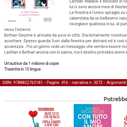
Lachlan Wallace è bloccato in ca
lui ci sono ancora mesi di fisiot
La finestra è l’unico spiraglio 
calamitata da un bellissimo vaso
risvegliare qualcosa in lui, al 
verso l’esterno.
Bethan Gwynne è arrivata da poco in città. Sta lentamente ricostruend
accettare. Spesso guarda fuori dalla finestra per distrarsi ed è cos
accarezza... Poi un giorno vede un messaggio che sembra essere rivolt
Lachlan e Bethan ancora non lo sanno, ma il destino potrebbe avere in
Un’autrice da 1 milione di copie
Tradotta in 15 lingue
ISBN: 9788822763181 - Pagine: 416 -
narrativa
n. 3072 - Argomenti
Potrebber