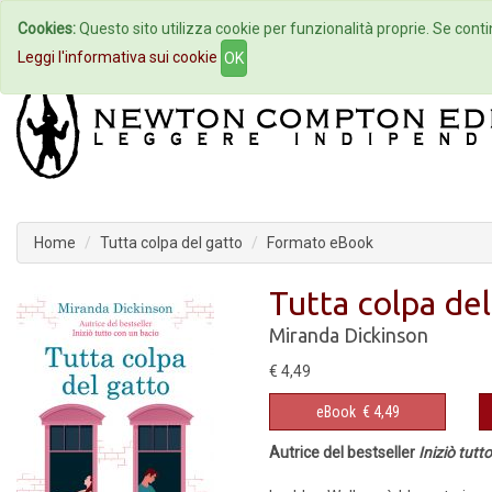
Cookies:
Questo sito utilizza cookie per funzionalità proprie. Se contin
Home
Autori
Eventi
Col
Leggi l'informativa sui cookie
OK
Home
Tutta colpa del gatto
Formato eBook
Tutta colpa del
Miranda Dickinson
€ 4,49
eBook
€ 4,49
Autrice del bestseller
Iniziò tutt