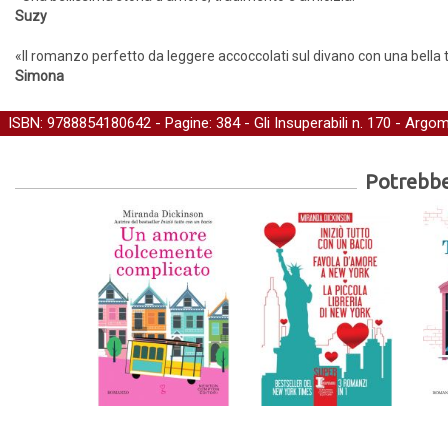
Suzy
«Il romanzo perfetto da leggere accoccolati sul divano con una bella t
Simona
ISBN: 9788854180642 - Pagine: 384 -
Gli Insuperabili
n. 170 - Argom
Potrebber