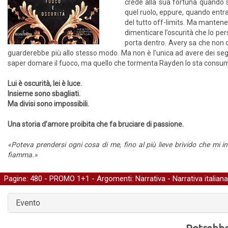
crede alla sua fortuna quando s
quel ruolo, eppure, quando entra
del tutto off-limits. Ma mantener
dimenticare l’oscurità che lo pers
porta dentro. Avery sa che non 
guarderebbe più allo stesso modo. Ma non è l’unica ad avere dei segr
saper domare il fuoco, ma quello che tormenta Rayden lo sta consuma
Lui è oscurità, lei è luce.
Insieme sono sbagliati.
Ma divisi sono impossibili.
Una storia d’amore proibita che fa bruciare di passione.
«Poteva prendersi ogni cosa di me, fino al più lieve brivido che mi inc
fiamma.»
Pagine: 480 -
PROMO 1+1
- Argomenti:
Narrativa
-
Narrativa italiana
Evento