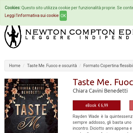
Cookies:
Questo sito utilizza cookie per funzionalità proprie. Se contin
Home
Autori
Eventi
Col
Leggi l'informativa sui cookie
OK
Home
Taste Me. Fuoco e oscurità
Formato Copertina flessibi
Taste Me. Fuoc
Chiara Cavini Benedetti
eBook
€ 6,99
Rayden Wade è la quintessenza 
sempre addosso, gli basta uno 
incontro. Diciotto anni appena e