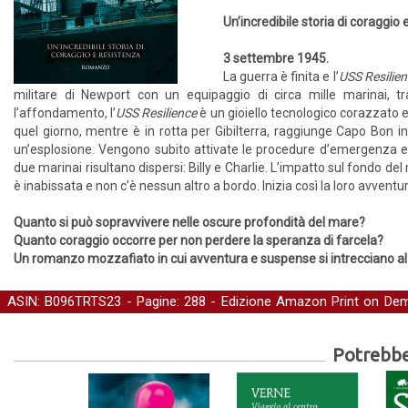
Un’incredibile storia di coraggio
3 settembre 1945.
La guerra è finita e l’
USS Resilien
militare di Newport con un equipaggio di circa mille marinai, tr
l’affondamento, l’
USS Resilience
è un gioiello tecnologico corazzato e 
quel giorno, mentre è in rotta per Gibilterra, raggiunge Capo Bon 
un’esplosione. Vengono subito attivate le procedure d’emergenza e 
due marinai risultano dispersi: Billy e Charlie. L’impatto sul fondo de
è inabissata e non c’è nessun altro a bordo. Inizia così la loro avventu
Quanto si può sopravvivere nelle oscure profondità del mare?
Quanto coraggio occorre per non perdere la speranza di farcela?
Un romanzo mozzafiato in cui avventura e suspense si intrecciano al
ASIN: B096TRTS23 - Pagine: 288 -
Edizione Amazon Print on De
Gialli e Thriller
Potrebber