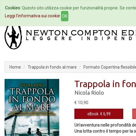
Cookies:
Questo sito utilizza cookie per funzionalità proprie. Se contin
Home
Autori
Eventi
Col
Leggi l'informativa sui cookie
OK
Home
Trappola in fondo al mare
Formato Copertina flessibil
Trappola in fo
Nicola Riolo
€ 10,90
eBook
€ 6,99
Un’avventura nelle profondità de
Una lotta contro il tempo per la