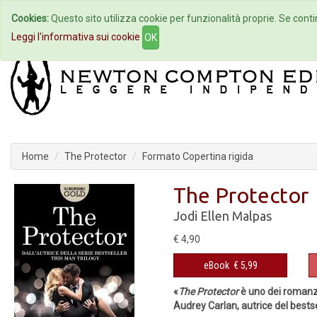
Cookies:
Questo sito utilizza cookie per funzionalità proprie. Se contin
Home
Autori
Eventi
Col
Leggi l'informativa sui cookie
OK
Home
The Protector
Formato Copertina rigida
The Protector
Jodi Ellen Malpas
€ 4,90
eBook
€ 5,99
«
The Protector
è uno dei romanzi 
Audrey Carlan, autrice del bests