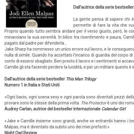
Dall'autrice della serie bestselle
La gente pensa di sapere chi è 
permette di fare la vita che vuo
Proprio quando tutto sembra andare per il verso giusto, però, le c
minacciano la sua serenità. In bilico tra risentimento e paura, Cami
pagato dal padre per difenderla…
Jake Sharp ha commesso un unico errore sul lavoro, e le conseguenze
nulla di simile. Quando ha accettato l’incarico di guardia del corpo 
conto di essersi sbagliato. Ben presto il lavoro e i sentimenti si acca
Camille gli sta facendo perdere la lucidità, e per un militare questo è
Dall’autrice della serie bestseller
This Man Trilogy
Numero 1 in Italia e Stati Uniti
«Ogni bacio, ogni scena sexy e ogni parola sono diventati pezzi della
provare sono le stesse della prima volta.
The Protector
è uno dei roma
Audrey Carlan, autrice del bestseller internazionale
Calendar Girl
«Jake e Camille insieme sono grandi, anche se entrambi hanno i loro 
Malpas, ma è diventato da subito uno dei miei preferiti.»
Night Owl Review