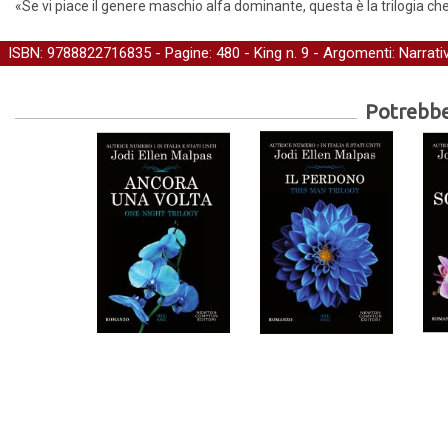
«Se vi piace il genere maschio alfa dominante, questa è la trilogia che
ISBN: 9788822716835 - Pagine: 480 -
King
n. 9 - Argomenti:
Narrati
Potrebber