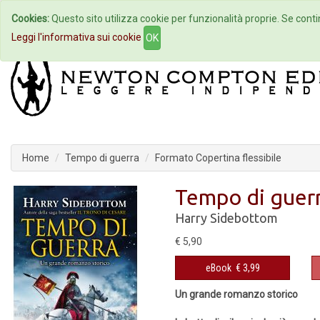
Cookies:
Questo sito utilizza cookie per funzionalità proprie. Se contin
Home
Autori
Eventi
Col
Leggi l'informativa sui cookie
OK
Home
Tempo di guerra
Formato Copertina flessibile
Tempo di guer
Harry Sidebottom
€ 5,90
eBook
€ 3,99
Un grande romanzo storico