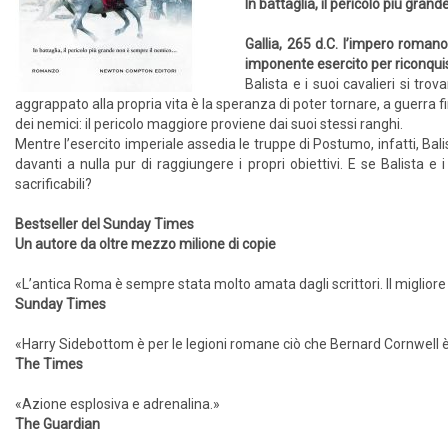
In battaglia, il pericolo più gra
Gallia, 265 d.C. l’impero roman
imponente esercito per riconquis
Balista e i suoi cavalieri si tro
aggrappato alla propria vita è la speranza di poter tornare, a guerra finit
dei nemici: il pericolo maggiore proviene dai suoi stessi ranghi.
Mentre l’esercito imperiale assedia le truppe di Postumo, infatti, Bal
davanti a nulla pur di raggiungere i propri obiettivi. E se Balista e 
sacrificabili?
Bestseller del Sunday Times
Un autore da oltre mezzo milione di copie
«L’antica Roma è sempre stata molto amata dagli scrittori. Il migliore
Sunday Times
«Harry Sidebottom è per le legioni romane ciò che Bernard Cornwell è
The Times
«Azione esplosiva e adrenalina.»
The Guardian