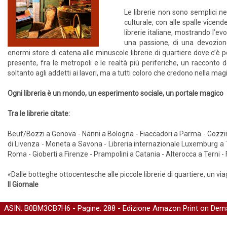
Le librerie non sono semplici ne
culturale, con alle spalle vicende 
librerie italiane, mostrando l’ev
una passione, di una devozione
enormi store di catena alle minuscole librerie di quartiere dove c’è 
presente, fra le metropoli e le realtà più periferiche, un racconto d
soltanto agli addetti ai lavori, ma a tutti coloro che credono nella magia
Ogni libreria è un mondo, un esperimento sociale, un portale magico
Tra le librerie citate:
Beuf/Bozzi a Genova - Nanni a Bologna - Fiaccadori a Parma - Gozzin
di Livenza - Moneta a Savona - Libreria internazionale Luxemburg a T
Roma - Gioberti a Firenze - Prampolini a Catania - Alterocca a Terni 
«Dalle botteghe ottocentesche alle piccole librerie di quartiere, un viagg
Il Giornale
ASIN: B0BM3CB7H6 - Pagine: 288 -
Edizione Amazon Print on Dem