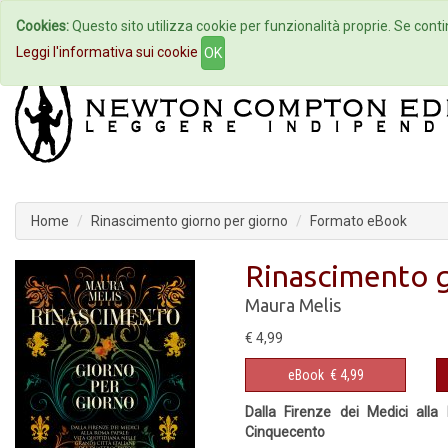
Cookies:
Questo sito utilizza cookie per funzionalità proprie. Se contin
Home
Autori
Eventi
Col
Leggi l'informativa sui cookie
OK
Home
Rinascimento giorno per giorno
Formato eBook
Rinascimento g
Maura Melis
€ 4,99
eBook
€ 4,99
Dalla Firenze dei Medici alla
Cinquecento