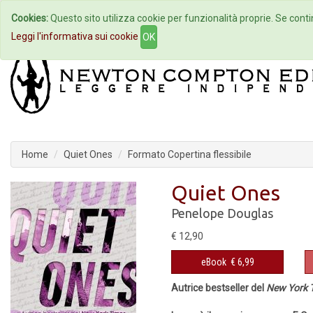
Cookies:
Questo sito utilizza cookie per funzionalità proprie. Se contin
Home
Autori
Eventi
Col
Leggi l'informativa sui cookie
OK
Home
Quiet Ones
Formato Copertina flessibile
Quiet Ones
Penelope Douglas
€ 12,90
eBook
€ 6,99
Autrice bestseller del
New York 