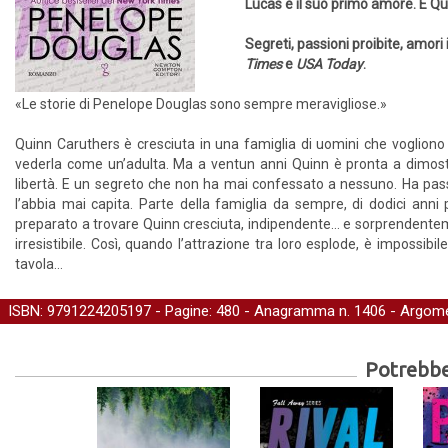
Lucas è il suo primo amore. E Qu
Segreti, passioni proibite, amori
Times
e
USA Today
.
«Le storie di Penelope Douglas sono sempre meravigliose.»
Quinn Caruthers è cresciuta in una famiglia di uomini che vogliono dec
vederla come un’adulta. Ma a ventun anni Quinn è pronta a dimostrar
libertà. E un segreto che non ha mai confessato a nessuno. Ha pass
l’abbia mai capita. Parte della famiglia da sempre, di dodici ann
preparato a trovare Quinn cresciuta, indipendente… e sorprendentem
irresistibile. Così, quando l’attrazione tra loro esplode, è impossibi
tavola…
ISBN: 9791224205197 - Pagine: 480 -
Anagramma
n. 1406 - Argome
Potrebber