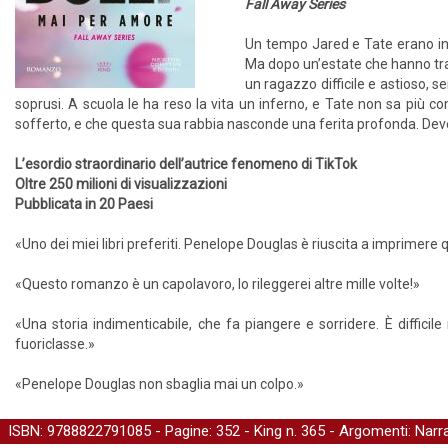
Fall Away Series
Un tempo Jared e Tate erano inse
Ma dopo un’estate che hanno tras
un ragazzo difficile e astioso, 
soprusi. A scuola le ha reso la vita un inferno, e Tate non sa più 
sofferto, e che questa sua rabbia nasconde una ferita profonda. Deve ra
L’esordio straordinario dell’autrice fenomeno di TikTok
Oltre 250 milioni di visualizzazioni
Pubblicata in 20 Paesi
«Uno dei miei libri preferiti. Penelope Douglas è riuscita a imprimere 
«Questo romanzo è un capolavoro, lo rileggerei altre mille volte!»
«Una storia indimenticabile, che fa piangere e sorridere. È difficil
fuoriclasse.»
«Penelope Douglas non sbaglia mai un colpo.»
ISBN: 9788822791085 - Pagine: 352 -
King
n. 365 - Argomenti:
Narra