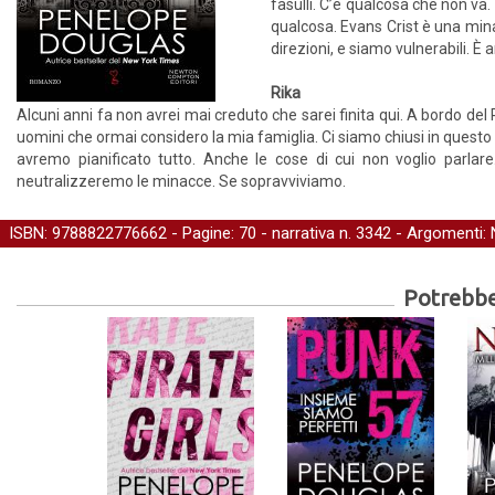
fasulli. C’è qualcosa che non va
qualcosa. Evans Crist è una minac
direzioni, e siamo vulnerabili. È 
Rika
Alcuni anni fa non avrei mai creduto che sarei finita qui. A bordo del
uomini che ormai considero la mia famiglia. Ci siamo chiusi in questo
avremo pianificato tutto. Anche le cose di cui non voglio parlar
neutralizzeremo le minacce. Se sopravviviamo.
ISBN: 9788822776662 - Pagine: 70 -
narrativa
n. 3342 - Argomenti:
Potrebber