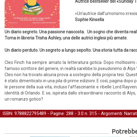
Autrice bestseller del «Sunday 
«Un’autrice dall’umorismo irresist
Sophie Kinsella
Un diario segreto. Una passione nascosta. Un sogno che diventa real
Torna in libreria Trisha Ashley, una delle autrici inglesi più amate.
Un diario perduto. Un segreto a lungo sepolto. Una storia tutta da ra
Cleo Finch ha sempre amato la letteratura gotica. Dopo moltissimi 
famoso scrittore del genere, in realtà sarebbe lo pseudonimo di Alys 
Cleo non ha trovato alcuna prova a sostegno della propria tesi. Ques
è stato dimenticato in una pila di prime edizioni. E così, pagina dopo
le persone della sua vita, incluso l’affascinante e ribelle Lord Rayven,
identità di Orlando. E se, ispirata dallo straordinario racconto di Aly
un romanzo gotico?
ISBN: 9788822795489 - Pagine: 288 -
3.0
n. 315 - Argomenti:
Narrat
Potrebber