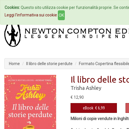
Cookies:
Questo sito utilizza cookie per funzionalità proprie. Se contin
Home
Autori
Eventi
Col
Leggi l'informativa sui cookie
OK
Home
Il libro delle storie perdute
Formato Copertina flessibil
Il libro delle s
Trisha Ashley
€ 12,90
eBook
€ 6,99
Milioni di copie vendute in Inghil