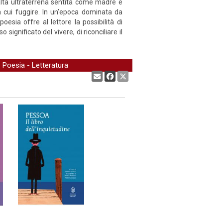
realtà ultraterrena sentita come madre e
a cui fuggire. In un’epoca dominata da
poesia offre al lettore la possibilità di
significato del vivere, di riconciliare il
-
Poesia
-
Letteratura
Condividi: