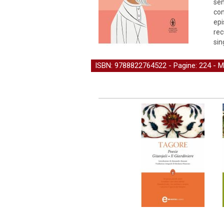
sen
con
epi
rec
sin
ISBN: 9788822764522 - Pagine: 224 -
M