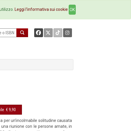
okstore
Contatti
utilizzo.
Leggi l'informativa sui cookie
OK
ile
€ 9,90
a per un’incolmabile solitudine causata
di una riunione con le persone amate, in