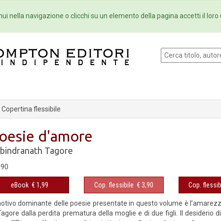
Eventi
Collane
Newsletter
Ebo
ui nella navigazione o clicchi su un elemento della pagina accetti il loro 
Copertina flessibile
oesie d'amore
bindranath Tagore
,90
eBook
€ 1,99
Cop. flessibile
€ 3,90
Cop. flessib
motivo dominante delle poesie presentate in questo volume è l’amarezz
Tagore dalla perdita prematura della moglie e di due figli. Il desiderio 