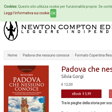
Cookies:
Questo sito utilizza cookie per funzionalità proprie. Se contin
Home
Autori
Eventi
Col
Leggi l'informativa sui cookie
OK
Home
Padova che nessuno conosce
Formato Copertina fless
Padova che ne
Silvia Gorgi
€ 12,00
eBook
€ 5,99
Tra le pieghe della storia per sco