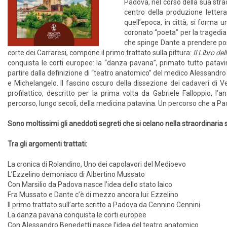
Padova, nel corso della sua straor
centro della produzione letter
quell’epoca, in città, si forma 
coronato “poeta” per la tragedi
che spinge Dante a prendere posi
corte dei Carraresi, compone il primo trattato sulla pittura:
Il Libro del
conquista le corti europee: la “danza pavana”, primato tutto patavin
partire dalla definizione di “teatro anatomico” del medico Alessandro
e Michelangelo. Il fascino oscuro della dissezione dei cadaveri di Vesa
profilattico, descritto per la prima volta da Gabriele Falloppio, 
percorso, lungo secoli, della medicina patavina. Un percorso che a 
Sono moltissimi gli aneddoti segreti che si celano nella straordinaria 
Tra gli argomenti trattati:
La cronica di Rolandino, Uno dei capolavori del Medioevo
L’Ezzelino demoniaco di Albertino Mussato
Con Marsilio da Padova nasce l’idea dello stato laico
Fra Mussato e Dante c’è di mezzo ancora lui: Ezzelino
Il primo trattato sull’arte scritto a Padova da Cennino Cennini
La danza pavana conquista le corti europee
Con Alessandro Benedetti nasce l’idea del teatro anatomico