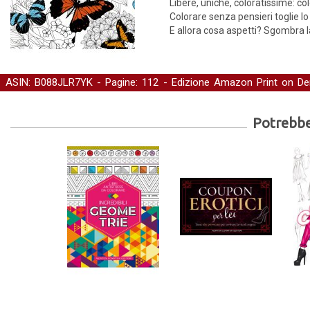
Libere, uniche, coloratissime: co
Colorare senza pensieri toglie lo
E allora cosa aspetti? Sgombra l
ASIN: B088JLR7YK - Pagine: 112 -
Edizione Amazon Print on D
benessere
-
Libri da colorare
Potrebber