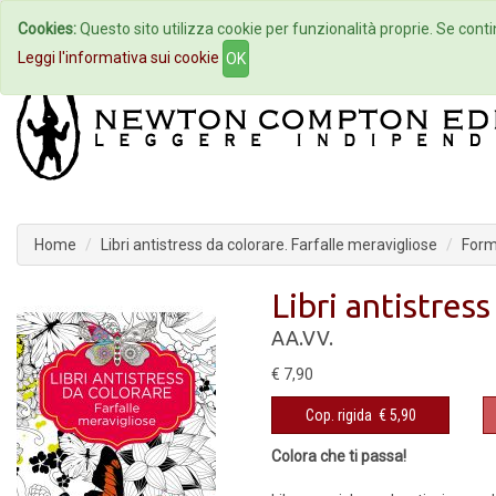
Cookies:
Questo sito utilizza cookie per funzionalità proprie. Se contin
Home
Autori
Eventi
Col
Leggi l'informativa sui cookie
OK
Home
Libri antistress da colorare. Farfalle meravigliose
Form
Libri antistres
AA.VV.
€ 7,90
Cop. rigida
€ 5,90
Colora che ti passa!