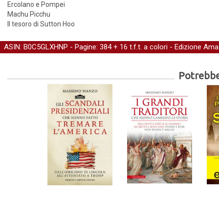
Ercolano e Pompei
Machu Picchu
Il tesoro di Sutton Hoo
ASIN: B0C5GLXHNP - Pagine: 384 + 16 t.f.t. a colori -
Edizione Ama
Potrebber