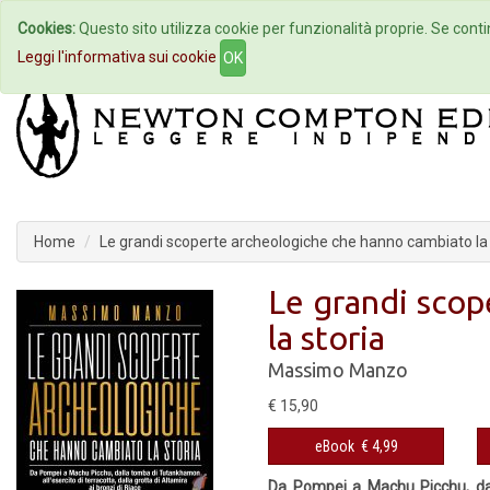
Cookies:
Questo sito utilizza cookie per funzionalità proprie. Se contin
Home
Autori
Eventi
Col
Leggi l'informativa sui cookie
OK
Home
Le grandi scoperte archeologiche che hanno cambiato la 
Le grandi scop
la storia
Massimo Manzo
€ 15,90
eBook
€ 4,99
Da Pompei a Machu Picchu, dall