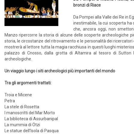
bronzi di Riace
Da Pompei alla Valle dei Re in Egi
inestimabile, la cui scoperta h
che, ancora oggi, non smettono
Manzo ripercorre la storia di alcune delle scoperte archeologiche pi
storia, le circostanze del ritrovamento e le personalità dei ricercatori 
mostrerà al lettore tutta la magia racchiusa in questi luoghi misterios
palazzo di Cnosso, dalla grotta di Altamira al tesoro di Sutton H
archeologiche.
Un viaggio lungo i siti archeologici più importanti del mondo
Tra gli argomenti trattati:
Troia e Micene
Petra
La stele di Rosetta
I manoscritti del Mar Morto
La biblioteca di Assurbanipal
La mummia di Ötzi
Le statue dell’Isola di Pasqua