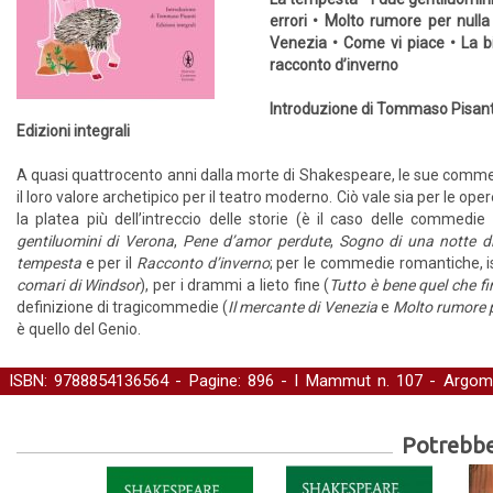
errori • Molto rumore per null
Venezia • Come vi piace • La b
racconto d’inverno
Introduzione di Tommaso Pisant
Edizioni integrali
A quasi quattrocento anni dalla morte di Shakespeare, le sue comm
il loro valore archetipico per il teatro moderno. Ciò vale sia per le opere
la platea più dell’intreccio delle storie (è il caso delle commedie
gentiluomini di Verona
,
Pene d’amor perdute
,
Sogno di una notte d
tempesta
e per il
Racconto d’inverno
; per le commedie romantiche, i
comari di Windsor
), per i drammi a lieto fine (
Tutto è bene quel che fi
definizione di tragicommedie (
Il mercante di Venezia
e
Molto rumore p
è quello del Genio.
ISBN: 9788854136564 - Pagine: 896 -
I Mammut
n. 107 - Argom
Classici
-
Letteratura
Potrebber