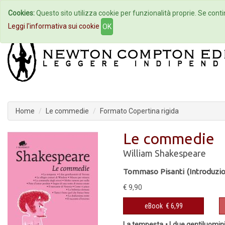
Cookies:
Questo sito utilizza cookie per funzionalità proprie. Se contin
Home
Autori
Eventi
Col
Leggi l'informativa sui cookie
OK
Home
Le commedie
Formato Copertina rigida
Le commedie
William Shakespeare
Tommaso Pisanti (Introduzi
€ 9,90
eBook
€ 6,99
La tempesta • I due gentiluomini