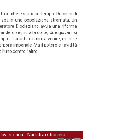
 di ciò che è stato un tempo. Decenni di
alle spalle una popolazione stremata, un
peratore Diocleziano avvia una riforma
rande disegno alla corte, due giovani si
empre. Durante gli anni a venire, mentre
rpora imperiale. Ma il potere e l’avidità
’uno contro l’altro.
tiva storica
-
Narrativa straniera