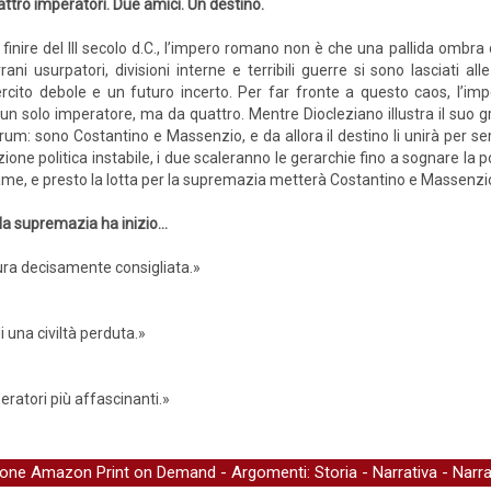
ttro imperatori. Due amici. Un destino.
 finire del III secolo d.C., l’impero romano non è che una pallida ombra
rani usurpatori, divisioni interne e terribili guerre si sono lasciati 
rcito debole e un futuro incerto. Per far fronte a questo caos, l’im
un solo imperatore, ma da quattro. Mentre Diocleziano illustra il suo g
rum: sono Costantino e Massenzio, e da allora il destino li unirà per s
one politica instabile, i due scaleranno le gerarchie fino a sognare la po
ame, e presto la lotta per la supremazia metterà Costantino e Massenzio l
 la supremazia ha inizio…
ttura decisamente consigliata.»
 una civiltà perduta.»
eratori più affascinanti.»
ione Amazon Print on Demand
- Argomenti:
Storia
-
Narrativa
-
Narra