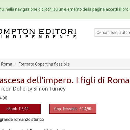
Eventi
Collane
Newsletter
Ebo
ui nella navigazione o clicchi su un elemento della pagina accetti il loro 
 di Roma
Formato Copertina flessibile
'ascesa dell'impero. I figli di Roma
rdon Doherty
Simon Turney
4,90
eBook
€ 6,99
Cop. flessibile
€ 14,90
grande romanzo storico