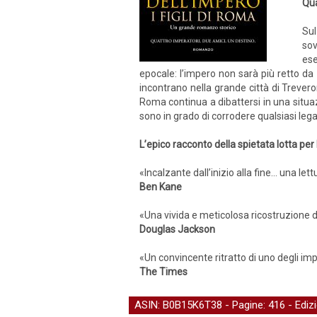
Qua
Sul
sov
ese
epocale: l’impero non sarà più retto da 
incontrano nella grande città di Trevero
Roma continua a dibattersi in una situazi
sono in grado di corrodere qualsiasi leg
L’epico racconto della spietata lotta per
«Incalzante dall’inizio alla fine… una le
Ben Kane
«Una vivida e meticolosa ricostruzione di
Douglas Jackson
«Un convincente ritratto di uno degli imp
The Times
ASIN: B0B15K6T38 - Pagine: 416 -
Ediz