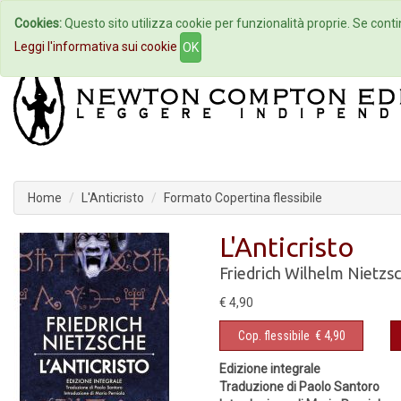
Cookies:
Questo sito utilizza cookie per funzionalità proprie. Se contin
Home
Autori
Eventi
Col
Leggi l'informativa sui cookie
OK
Home
L'Anticristo
Formato Copertina flessibile
L'Anticristo
Friedrich Wilhelm Nietzs
€ 4,90
Cop. flessibile
€ 4,90
Edizione integrale
Traduzione di Paolo Santoro