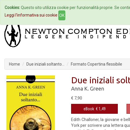
Cookies:
Questo sito utilizza cookie per funzionalità proprie. Se contin
Home
Autori
Eventi
Col
Leggi l'informativa sui cookie
OK
Home
Due iniziali soltanto...
Formato Copertina flessibile
Due iniziali sol
Anna K. Green
€ 7,90
eBook
€ 1,49
Edith Challoner, la giovane e bell
York per scrivere una lettera q