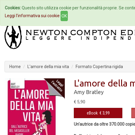
Cookies:
Questo sito utilizza cookie per funzionalità proprie. Se contin
Home
Autori
Eventi
Col
Leggi l'informativa sui cookie
OK
Home
L'amore della mia vita
Formato Copertina rigida
L'amore della m
Amy Bratley
€ 5,90
eBook
€ 3,99
Un'autrice da oltre 370.000 copi