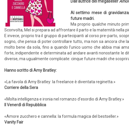
Dall'autrice del megaseller
Amore
Al settimo mese di gravidanza,
future madri.
Ma proprio qualche minuto prima 
Sconvolta, Mel si prepara ad affrontare il parto e la maternità nella pi
E invece, proprio tra il gruppo di partecipanti al corso pre-parto, sco
sogno, che pensa di poter controllare tutto, ma non sa ancora che l
molto bene da sola, fino a quando l’unico uomo che abbia mai amat
forte, indipendente e determinata ad andare avanti nonostante le dif
diverse, ma ugualmente complicate: cinque future madri che scoprir
Hanno scritto di Amy Bratley:
«La favola di Amy Bratley: la freelance è diventata reginetta.»
Corriere della Sera
«Molta intelligenza e ironia nel romanzo d’esordio di Amy Bratley.»
Il Venerdì di Repubblica
«Amore zucchero e cannella: la formula magica del bestseller.»
Vanity Fair