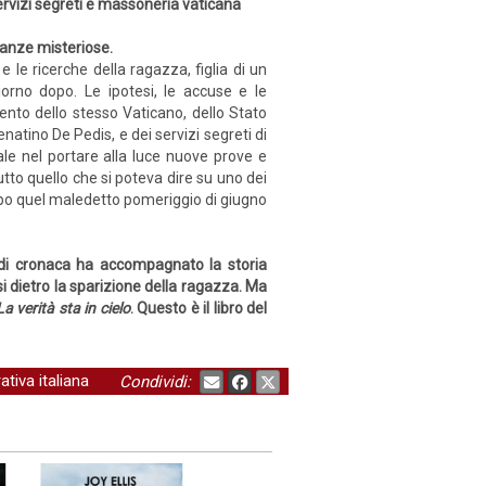
 servizi segreti e massoneria vaticana
tanze misteriose.
 e le ricerche della ragazza, figlia di un
iorno dopo. Le ipotesi, le accuse e le
ento dello stesso Vaticano, dello Stato
atino De Pedis, e dei servizi segreti di
e nel portare alla luce nuove prove e
utto quello che si poteva dire su uno dei
 dopo quel maledetto pomeriggio di giugno
di cronaca ha accompagnato la storia
esi dietro la sparizione della ragazza. Ma
La verità sta in cielo
. Questo è il libro del
ativa italiana
Condividi: