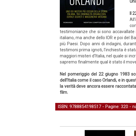
Uno
Il 
All
com
testimonianze che si sono accavallate i
italiano, ma anche dello IOR e poi del B
più Paesi. Dopo anni di indagini, durant
testimoni prima ignoti, l’inchiesta è sta
maggiori misteri d’Italia, nel quale si i
sapremo finalmente qual è stato il mov
Nel pomeriggio del 22 giugno 1983 sc
dell’Italia come il caso Orlandi, e in que
la verità deve ancora essere raccontata.
film.
ISBN: 9788854198517 - Pagine: 320 -
n