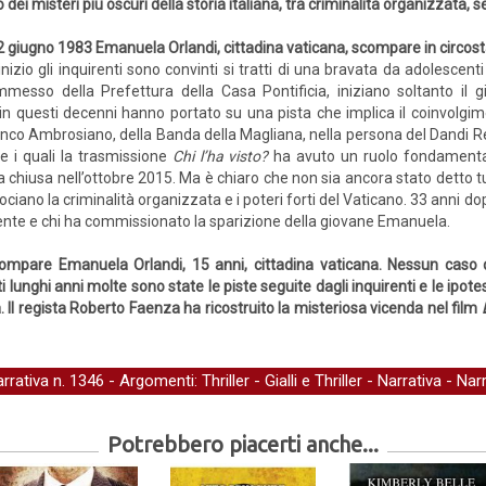
 dei misteri più oscuri della storia italiana, tra criminalità organizzata,
22 giugno 1983 Emanuela Orlandi, cittadina vaticana, scompare in circos
’inizio gli inquirenti sono convinti si tratti di una bravata da adolescenti
messo della Prefettura della Casa Pontificia, iniziano soltanto il g
n questi decenni hanno portato su una pista che implica il coinvolgim
anco Ambrosiano, della Banda della Magliana, nella persona del Dandi Ren
e i quali la trasmissione
Chi l’ha visto?
ha avuto un ruolo fondamental
ta chiusa nell’ottobre 2015. Ma è chiaro che non sia ancora stato detto t
ncrociano la criminalità organizzata e i poteri forti del Vaticano. 33 anni
ente e chi ha commissionato la sparizione della giovane Emanuela.
ompare Emanuela Orlandi, 15 anni, cittadina vaticana. Nessun caso 
sti lunghi anni molte sono state le piste seguite dagli inquirenti e le ipot
 Il regista Roberto Faenza ha ricostruito la misteriosa vicenda nel film
arrativa
n. 1346 - Argomenti:
Thriller
-
Gialli e Thriller
-
Narrativa
-
Narr
Potrebbero piacerti anche...