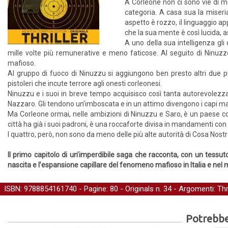
A Corleone non ci sono vie di m
categoria. A casa sua la miseria
aspetto è rozzo, il linguaggio a
che la sua mente è così lucida, as
A uno della sua intelligenza gli 
mille volte più remunerative e meno faticose. Al seguito di Ninuzzo
mafioso.
Al gruppo di fuoco di Ninuzzu si aggiungono ben presto altri due pi
pistoleri che incute terrore agli onesti corleonesi.
Ninuzzu e i suoi in breve tempo acquisisco così tanta autorevolezza, 
Nazzaro. Gli tendono un’imboscata e in un attimo divengono i capi maf
Ma Corleone ormai, nelle ambizioni di Ninuzzu e Saro, è un paese con
città ha già i suoi padroni, è una roccaforte divisa in mandamenti con 
I quattro, però, non sono da meno delle più alte autorità di Cosa Nost
Il primo capitolo di un’imperdibile saga che racconta, con un tessu
nascita e l’espansione capillare del fenomeno mafioso in Italia e nel
ISBN: 9788854161740 - Pagine: 80 -
Originals
n. 34 - Argomenti:
Thr
Potrebber