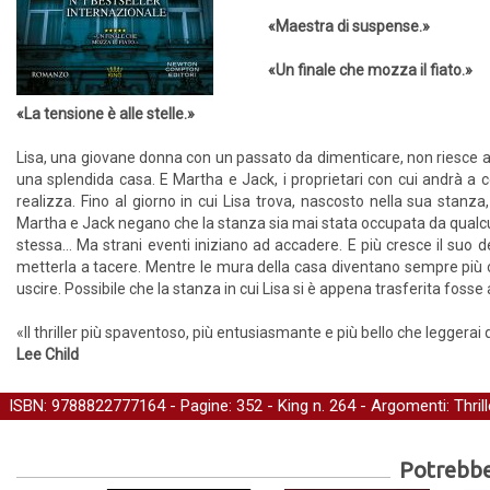
«Maestra di suspense.»
«Un finale che mozza il fiato.»
«La tensione è alle stelle.»
Lisa, una giovane donna con un passato da dimenticare, non riesce a c
una splendida casa. E Martha e Jack, i proprietari con cui andrà a
realizza. Fino al giorno in cui Lisa trova, nascosto nella sua stanza, 
Martha e Jack negano che la stanza sia mai stata occupata da qualcuno
stessa… Ma strani eventi iniziano ad accadere. E più cresce il suo des
metterla a tacere. Mentre le mura della casa diventano sempre più oppr
uscire. Possibile che la stanza in cui Lisa si è appena trasferita foss
«Il thriller più spaventoso, più entusiasmante e più bello che leggerai
Lee Child
ISBN: 9788822777164 - Pagine: 352 -
King
n. 264 - Argomenti:
Thrill
Potrebber