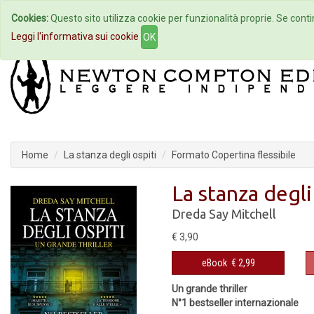
Cookies:
Questo sito utilizza cookie per funzionalità proprie. Se contin
Home
Autori
Eventi
Col
Leggi l'informativa sui cookie
OK
Home
La stanza degli ospiti
Formato Copertina flessibile
La stanza degli
Dreda Say Mitchell
€ 3,90
eBook
€ 2,99
Un grande thriller
N°1 bestseller internazionale