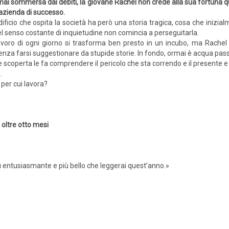
ai sommersa dai debiti, la gio­vane Rachel non crede alla sua fortuna q
azienda di successo.
dificio che ospita la società ha però una storia tragica, cosa che inizial
l senso costante di inquietudi­ne non comincia a perseguitarla.
lavoro di ogni giorno si trasforma ben presto in un incubo, ma Rachel 
za farsi suggestionare da stupide storie. In fondo, ormai è acqua pas
le scoperta le fa comprendere il pericolo che sta correndo e il presen­te
.
 per cui lavora?
r oltre otto mesi
più entusiasmante e più bello che leggerai quest’anno.»