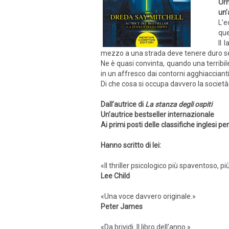
Orm
un’
L’e
que
Il 
mezzo a una strada deve tenere duro sen
Ne è quasi convinta, quando una ter­ribi
in un affresco dai contorni agghiaccianti
Di che cosa si occupa davvero la so­cietà
Dall’autrice di
La stanza degli ospiti
Un’autrice bestseller internazionale
Ai primi posti delle classifiche inglesi pe
Hanno scritto di lei:
«Il thriller psicologico più spaventoso, 
Lee Child
«Una voce davvero originale.»
Peter James
«Da brividi. Il libro dell’anno.»