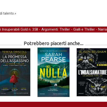
di talento.»
li Insuperabili Gold
n. 358 - Argomenti:
Thriller
-
Gialli e Thriller
-
Narra
Potrebbero piacerti anche...