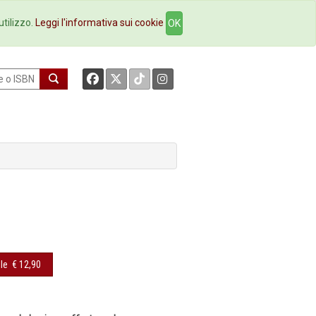
okstore
Contatti
utilizzo.
Leggi l'informativa sui cookie
OK
le
€ 12,90