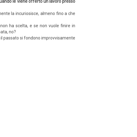
uando le viene offerto un lavoro presso
­mente la incuriosisce, almeno fino a che
non ha scelta, e se non vuole finire in
sata, no?
 e il passato si fondono improvvi­samente