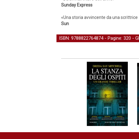
Sunday Express
«Una storia avvincente da una scrittrice 
Sun
ISBN: 9788822764874 - Pagine: 320 -
G