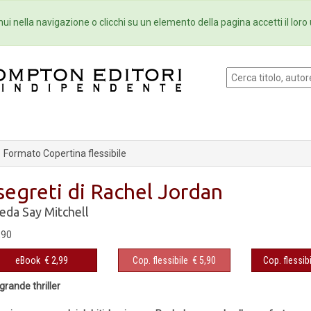
Eventi
Collane
Newsletter
Ebo
ui nella navigazione o clicchi su un elemento della pagina accetti il loro 
Formato Copertina flessibile
 segreti di Rachel Jordan
eda Say Mitchell
,90
eBook
€ 2,99
Cop. flessibile
€ 5,90
Cop. flessibi
grande thriller