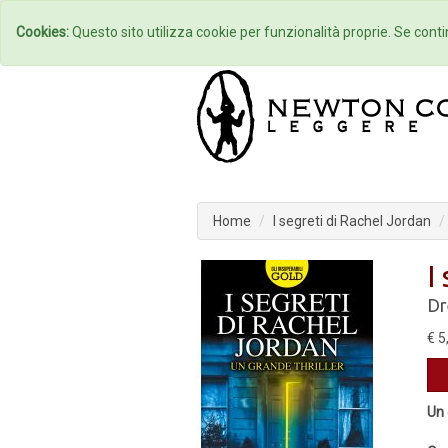
Home
Autori
Cookies:
Questo sito utilizza cookie per funzionalità proprie. Se contin
Home
I segreti di Rachel Jordan
I
Dr
€ 5
Un 